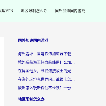
代理VPN
地区限制怎么办
国外加速国内游戏
国外加速国内游戏
海外崩坏：星穹铁道加速器下载安装：一份给游子的终极网络指南
境外玩航海王热血航线用什么加速器？2026海外玩家实测最优方案（附欧洲问道堡垒前线加速技巧）
在异国他乡，寻找连接故土的光明大陆免费加速器
在海外玩坦克世界闪击战很卡怎么办？老玩家亲测有效的加速器选择指南
欧洲怎么玩新诛仙不卡顿？一份给海外游子的国服游戏畅玩指南
地区限制怎么办