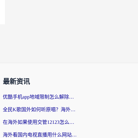
最新资讯
优酷手机app地域限制怎么解除？海外党亲测有效的追剧方案
全民K歌国外如何听原唱？海外党亲测有效的回国加速器选择指南
在海外如果使用交管12123怎么处理？留学生亲测有效的回国加速方案
海外看国内电视直播用什么网站比较好？一篇解决你所有追剧难题的实用指南