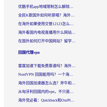
优酷手机app地域限制怎么解除？海外党亲测有效的追剧方案
全民K歌国外如何听原唱？海外党亲测有效的回国加速器选择指南
在海外如果使用交管12123怎么处理？留学生亲测有效的回国加速方案
海外看国内电视直播用什么网站比较好？一篇解决你所有追剧难题的实用指南
在国外如何打开中国网站？留学生与海外华人的无缝访问指南
回国代理vpn
雷霆加速下载免费靠谱吗？海外党选回国加速器的避坑指南（附热门工具对比）
NordVPN 回国能用吗？一个海外用户必须面对的真实困境
海外回国加速器怎么选？斧牛和海龟哪个好？一篇帮你避开坑的实用指南
从匈牙利回国内的vpn，不只是为了刷剧那么简单
海外党必看：Quickback和OurPlay好用吗？3分钟选对回国加速器，无缝刷剧玩游戏