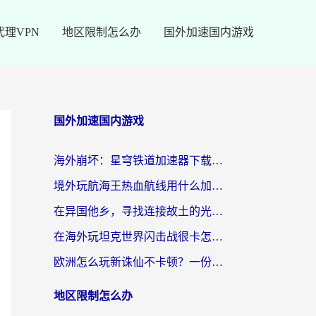
代理VPN
地区限制怎么办
国外加速国内游戏
国外加速国内游戏
海外崩坏：星穹铁道加速器下载安装：一份给游子的终极网络指南
境外玩航海王热血航线用什么加速器？2026海外玩家实测最优方案（附欧洲问道堡垒前线加速技巧）
在异国他乡，寻找连接故土的光明大陆免费加速器
在海外玩坦克世界闪击战很卡怎么办？老玩家亲测有效的加速器选择指南
欧洲怎么玩新诛仙不卡顿？一份给海外游子的国服游戏畅玩指南
地区限制怎么办