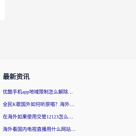
最新资讯
优酷手机app地域限制怎么解除？海外党亲测有效的追剧方案
全民K歌国外如何听原唱？海外党亲测有效的回国加速器选择指南
在海外如果使用交管12123怎么处理？留学生亲测有效的回国加速方案
海外看国内电视直播用什么网站比较好？一篇解决你所有追剧难题的实用指南