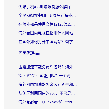
优酷手机app地域限制怎么解除？海外党亲测有效的追剧方案
全民K歌国外如何听原唱？海外党亲测有效的回国加速器选择指南
在海外如果使用交管12123怎么处理？留学生亲测有效的回国加速方案
海外看国内电视直播用什么网站比较好？一篇解决你所有追剧难题的实用指南
在国外如何打开中国网站？留学生与海外华人的无缝访问指南
回国代理vpn
雷霆加速下载免费靠谱吗？海外党选回国加速器的避坑指南（附热门工具对比）
NordVPN 回国能用吗？一个海外用户必须面对的真实困境
海外回国加速器怎么选？斧牛和海龟哪个好？一篇帮你避开坑的实用指南
从匈牙利回国内的vpn，不只是为了刷剧那么简单
海外党必看：Quickback和OurPlay好用吗？3分钟选对回国加速器，无缝刷剧玩游戏