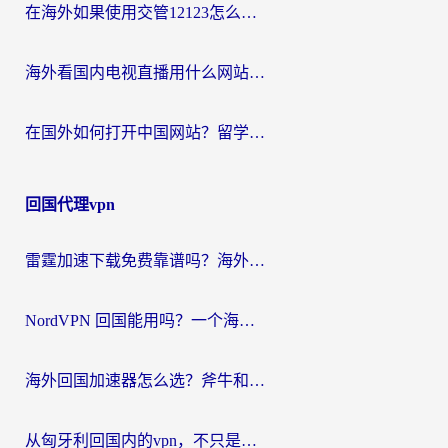
在海外如果使用交管12123怎么处理？留学生亲测有效的回国加速方案
海外看国内电视直播用什么网站比较好？一篇解决你所有追剧难题的实用指南
在国外如何打开中国网站？留学生与海外华人的无缝访问指南
回国代理vpn
雷霆加速下载免费靠谱吗？海外党选回国加速器的避坑指南（附热门工具对比）
NordVPN 回国能用吗？一个海外用户必须面对的真实困境
海外回国加速器怎么选？斧牛和海龟哪个好？一篇帮你避开坑的实用指南
从匈牙利回国内的vpn，不只是为了刷剧那么简单