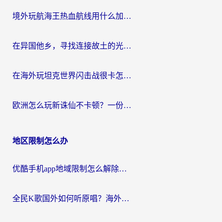
境外玩航海王热血航线用什么加速器？2026海外玩家实测最优方案（附欧洲问道堡垒前线加速技巧）
在异国他乡，寻找连接故土的光明大陆免费加速器
在海外玩坦克世界闪击战很卡怎么办？老玩家亲测有效的加速器选择指南
欧洲怎么玩新诛仙不卡顿？一份给海外游子的国服游戏畅玩指南
地区限制怎么办
优酷手机app地域限制怎么解除？海外党亲测有效的追剧方案
全民K歌国外如何听原唱？海外党亲测有效的回国加速器选择指南