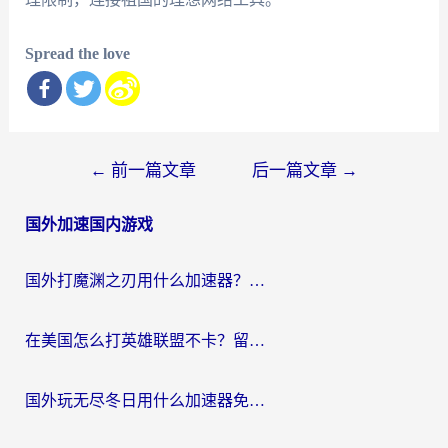
Spread the love
文
←
前一篇文章
后一篇文章
→
章
国外加速国内游戏
导
航
国外打魔渊之刃用什么加速器？2026海外玩家国服游戏加速全攻略（附闪耀暖暖&复苏的魔女避坑指南）
在美国怎么打英雄联盟不卡？留学生亲测的国服游戏加速全攻略
国外玩无尽冬日用什么加速器免费？海外党国服游戏加速避坑指南