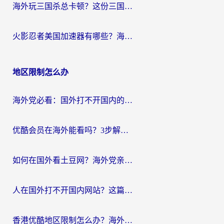
海外玩三国杀总卡顿？这份三国杀游戏加速器指南帮你告别延迟烦恼
火影忍者美国加速器有哪些？海外党亲测的国服游戏加速全攻略（含菲律宾玩三国之刃守望黎明技巧）
地区限制怎么办
海外党必看：国外打不开国内的app怎么办？3步解决你的乡愁
优酷会员在海外能看吗？3步解决海外追剧难题，附实测好用加速器推荐
如何在国外看土豆网？海外党亲测有效的追剧加速器选择指南
人在国外打不开国内网站？这篇攻略帮你无缝解锁国内资源（附交管12123使用技巧）
香港优酷地区限制怎么办？海外党亲测有效的追剧解决方案