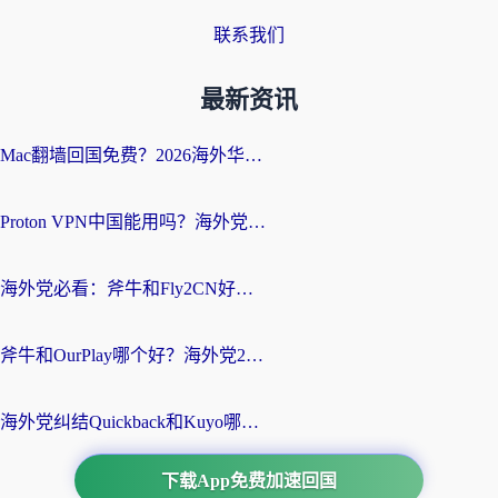
联系我们
最新资讯
Mac翻墙回国免费？2026海外华人亲测：从CCTV5直播到国内APP，这样选加速器才靠谱
Proton VPN中国能用吗？海外党选回国加速器的避坑指南（附番茄加速器实测）
海外党必看：斧牛和Fly2CN好用吗？3招教你选对回国加速器（附免费试用攻略）
斧牛和OurPlay哪个好？海外党2026亲测：选对加速器，国内资源秒加载
海外党纠结Quickback和Kuyo哪个好？选对回国加速器才能无缝刷国内资源
下载App免费加速回国