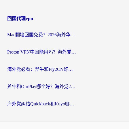
回国代理vpn
Mac翻墙回国免费？2026海外华人亲测：从CCTV5直播到国内APP，这样选加速器才靠谱
Proton VPN中国能用吗？海外党选回国加速器的避坑指南（附番茄加速器实测）
海外党必看：斧牛和Fly2CN好用吗？3招教你选对回国加速器（附免费试用攻略）
斧牛和OurPlay哪个好？海外党2026亲测：选对加速器，国内资源秒加载
海外党纠结Quickback和Kuyo哪个好？选对回国加速器才能无缝刷国内资源