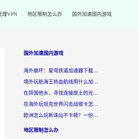
代理VPN
地区限制怎么办
国外加速国内游戏
国外加速国内游戏
海外崩坏：星穹铁道加速器下载安装：一份给游子的终极网络指南
境外玩航海王热血航线用什么加速器？2026海外玩家实测最优方案（附欧洲问道堡垒前线加速技巧）
在异国他乡，寻找连接故土的光明大陆免费加速器
在海外玩坦克世界闪击战很卡怎么办？老玩家亲测有效的加速器选择指南
欧洲怎么玩新诛仙不卡顿？一份给海外游子的国服游戏畅玩指南
地区限制怎么办