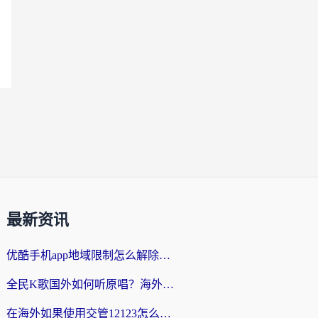
最新资讯
优酷手机app地域限制怎么解除？海外党亲测有效的追剧方案
全民K歌国外如何听原唱？海外党亲测有效的回国加速器选择指南
在海外如果使用交管12123怎么处理？留学生亲测有效的回国加速方案