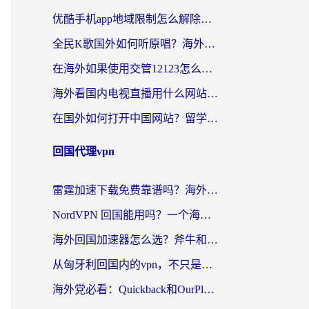
优酷手机app地域限制怎么解除？海外党亲测有效的追剧方案
全民K歌国外如何听原唱？海外党亲测有效的回国加速器选择指南
在海外如果使用交管12123怎么处理？留学生亲测有效的回国加速方案
海外看国内电视直播用什么网站比较好？一篇解决你所有追剧难题的实用指南
在国外如何打开中国网站？留学生与海外华人的无缝访问指南
回国代理vpn
雷霆加速下载免费靠谱吗？海外党选回国加速器的避坑指南（附热门工具对比）
NordVPN 回国能用吗？一个海外用户必须面对的真实困境
海外回国加速器怎么选？斧牛和海龟哪个好？一篇帮你避开坑的实用指南
从匈牙利回国内的vpn，不只是为了刷剧那么简单
海外党必看：Quickback和OurPlay好用吗？3分钟选对回国加速器，无缝刷剧玩游戏