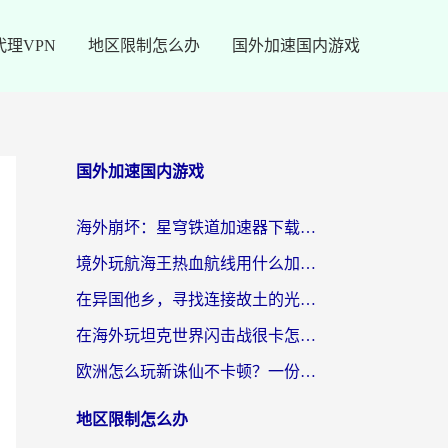
代理VPN
地区限制怎么办
国外加速国内游戏
国外加速国内游戏
海外崩坏：星穹铁道加速器下载安装：一份给游子的终极网络指南
境外玩航海王热血航线用什么加速器？2026海外玩家实测最优方案（附欧洲问道堡垒前线加速技巧）
在异国他乡，寻找连接故土的光明大陆免费加速器
在海外玩坦克世界闪击战很卡怎么办？老玩家亲测有效的加速器选择指南
欧洲怎么玩新诛仙不卡顿？一份给海外游子的国服游戏畅玩指南
地区限制怎么办