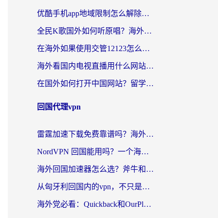
优酷手机app地域限制怎么解除？海外党亲测有效的追剧方案
全民K歌国外如何听原唱？海外党亲测有效的回国加速器选择指南
在海外如果使用交管12123怎么处理？留学生亲测有效的回国加速方案
海外看国内电视直播用什么网站比较好？一篇解决你所有追剧难题的实用指南
在国外如何打开中国网站？留学生与海外华人的无缝访问指南
回国代理vpn
雷霆加速下载免费靠谱吗？海外党选回国加速器的避坑指南（附热门工具对比）
NordVPN 回国能用吗？一个海外用户必须面对的真实困境
海外回国加速器怎么选？斧牛和海龟哪个好？一篇帮你避开坑的实用指南
从匈牙利回国内的vpn，不只是为了刷剧那么简单
海外党必看：Quickback和OurPlay好用吗？3分钟选对回国加速器，无缝刷剧玩游戏