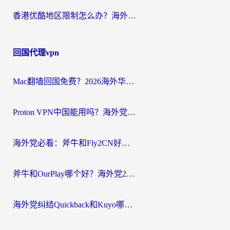
香港优酷地区限制怎么办？海外党亲测有效的追剧解决方案
回国代理vpn
Mac翻墙回国免费？2026海外华人亲测：从CCTV5直播到国内APP，这样选加速器才靠谱
Proton VPN中国能用吗？海外党选回国加速器的避坑指南（附番茄加速器实测）
海外党必看：斧牛和Fly2CN好用吗？3招教你选对回国加速器（附免费试用攻略）
斧牛和OurPlay哪个好？海外党2026亲测：选对加速器，国内资源秒加载
海外党纠结Quickback和Kuyo哪个好？选对回国加速器才能无缝刷国内资源