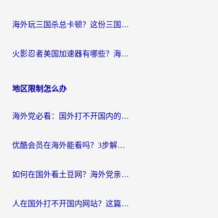
海外玩三国杀总卡顿？这份三国杀游戏加速器指南帮你告别延迟烦恼
火影忍者美国加速器有哪些？海外党亲测的国服游戏加速全攻略（含菲律宾玩三国之刃守望黎明技巧）
地区限制怎么办
海外党必看：国外打不开国内的app怎么办？3步解决你的乡愁
优酷会员在海外能看吗？3步解决海外追剧难题，附实测好用加速器推荐
如何在国外看土豆网？海外党亲测有效的追剧加速器选择指南
人在国外打不开国内网站？这篇攻略帮你无缝解锁国内资源（附交管12123使用技巧）