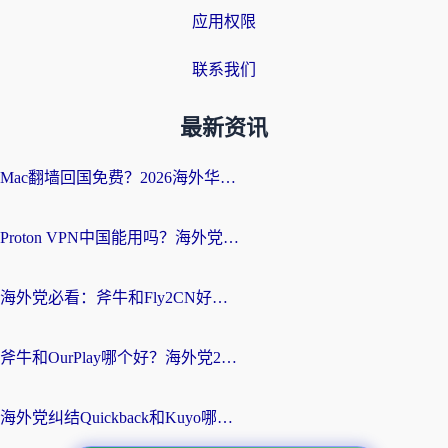
应用权限
联系我们
最新资讯
Mac翻墙回国免费？2026海外华人亲测：从CCTV5直播到国内APP，这样选加速器才靠谱
Proton VPN中国能用吗？海外党选回国加速器的避坑指南（附番茄加速器实测）
海外党必看：斧牛和Fly2CN好用吗？3招教你选对回国加速器（附免费试用攻略）
斧牛和OurPlay哪个好？海外党2026亲测：选对加速器，国内资源秒加载
海外党纠结Quickback和Kuyo哪个好？选对回国加速器才能无缝刷国内资源