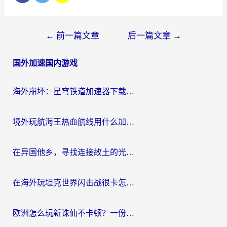
文
←
前一篇文章
后一篇文章
→
章
国外加速国内游戏
导
航
海外崩坏：星穹铁道加速器下载安装：一份给游子的终极网络指南
境外玩航海王热血航线用什么加速器？2026海外玩家实测最优方案（附欧洲问道堡垒前线加速技巧）
在异国他乡，寻找连接故土的光明大陆免费加速器
在海外玩坦克世界闪击战很卡怎么办？老玩家亲测有效的加速器选择指南
欧洲怎么玩新诛仙不卡顿？一份给海外游子的国服游戏畅玩指南