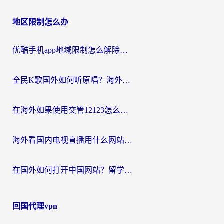
地区限制怎么办
优酷手机app地域限制怎么解除？海外党亲测有效的追剧方案
全民K歌国外如何听原唱？海外党亲测有效的回国加速器选择指南
在海外如果使用交管12123怎么处理？留学生亲测有效的回国加速方案
海外看国内电视直播用什么网站比较好？一篇解决你所有追剧难题的实用指南
在国外如何打开中国网站？留学生与海外华人的无缝访问指南
回国代理vpn