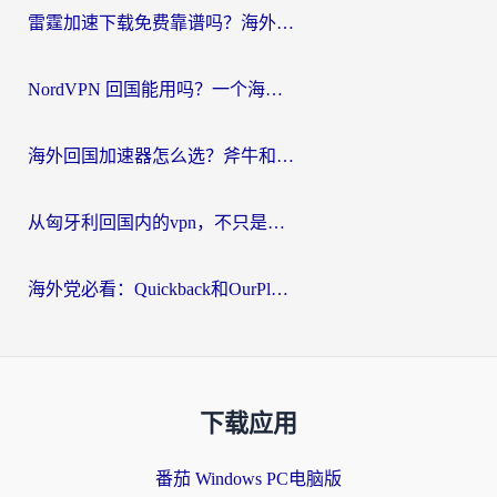
雷霆加速下载免费靠谱吗？海外党选回国加速器的避坑指南（附热门工具对比）
NordVPN 回国能用吗？一个海外用户必须面对的真实困境
海外回国加速器怎么选？斧牛和海龟哪个好？一篇帮你避开坑的实用指南
从匈牙利回国内的vpn，不只是为了刷剧那么简单
海外党必看：Quickback和OurPlay好用吗？3分钟选对回国加速器，无缝刷剧玩游戏
下载应用
番茄 Windows PC电脑版