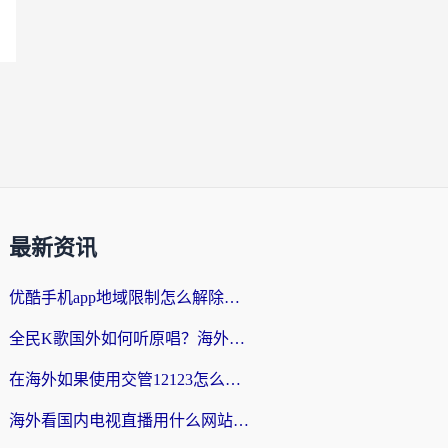
最新资讯
优酷手机app地域限制怎么解除？海外党亲测有效的追剧方案
全民K歌国外如何听原唱？海外党亲测有效的回国加速器选择指南
在海外如果使用交管12123怎么处理？留学生亲测有效的回国加速方案
海外看国内电视直播用什么网站比较好？一篇解决你所有追剧难题的实用指南