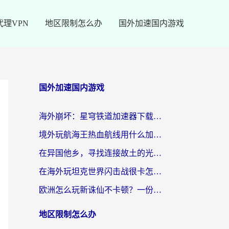
代理VPN
地区限制怎么办
国外加速国内游戏
国外加速国内游戏
海外崩坏：星穹铁道加速器下载安装：一份给游子的终极网络指南
境外玩航海王热血航线用什么加速器？2026海外玩家实测最优方案（附欧洲问道堡垒前线加速技巧）
在异国他乡，寻找连接故土的光明大陆免费加速器
在海外玩坦克世界闪击战很卡怎么办？老玩家亲测有效的加速器选择指南
欧洲怎么玩新诛仙不卡顿？一份给海外游子的国服游戏畅玩指南
地区限制怎么办