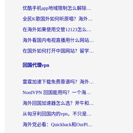
优酷手机app地域限制怎么解除？海外党亲测有效的追剧方案
全民K歌国外如何听原唱？海外党亲测有效的回国加速器选择指南
在海外如果使用交管12123怎么处理？留学生亲测有效的回国加速方案
海外看国内电视直播用什么网站比较好？一篇解决你所有追剧难题的实用指南
在国外如何打开中国网站？留学生与海外华人的无缝访问指南
回国代理vpn
雷霆加速下载免费靠谱吗？海外党选回国加速器的避坑指南（附热门工具对比）
NordVPN 回国能用吗？一个海外用户必须面对的真实困境
海外回国加速器怎么选？斧牛和海龟哪个好？一篇帮你避开坑的实用指南
从匈牙利回国内的vpn，不只是为了刷剧那么简单
海外党必看：Quickback和OurPlay好用吗？3分钟选对回国加速器，无缝刷剧玩游戏