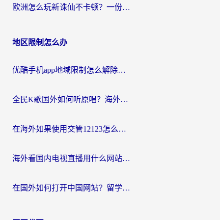
欧洲怎么玩新诛仙不卡顿？一份给海外游子的国服游戏畅玩指南
地区限制怎么办
优酷手机app地域限制怎么解除？海外党亲测有效的追剧方案
全民K歌国外如何听原唱？海外党亲测有效的回国加速器选择指南
在海外如果使用交管12123怎么处理？留学生亲测有效的回国加速方案
海外看国内电视直播用什么网站比较好？一篇解决你所有追剧难题的实用指南
在国外如何打开中国网站？留学生与海外华人的无缝访问指南