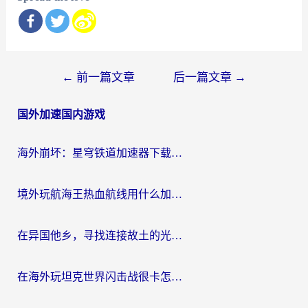
文
←
前一篇文章
后一篇文章
→
章
国外加速国内游戏
导
航
海外崩坏：星穹铁道加速器下载安装：一份给游子的终极网络指南
境外玩航海王热血航线用什么加速器？2026海外玩家实测最优方案（附欧洲问道堡垒前线加速技巧）
在异国他乡，寻找连接故土的光明大陆免费加速器
在海外玩坦克世界闪击战很卡怎么办？老玩家亲测有效的加速器选择指南