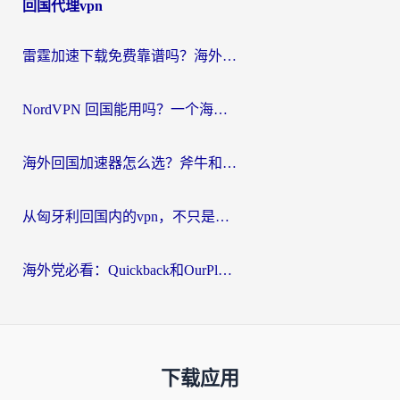
回国代理vpn
雷霆加速下载免费靠谱吗？海外党选回国加速器的避坑指南（附热门工具对比）
NordVPN 回国能用吗？一个海外用户必须面对的真实困境
海外回国加速器怎么选？斧牛和海龟哪个好？一篇帮你避开坑的实用指南
从匈牙利回国内的vpn，不只是为了刷剧那么简单
海外党必看：Quickback和OurPlay好用吗？3分钟选对回国加速器，无缝刷剧玩游戏
下载应用