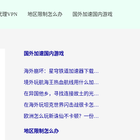
代理VPN
地区限制怎么办
国外加速国内游戏
国外加速国内游戏
海外崩坏：星穹铁道加速器下载安装：一份给游子的终极网络指南
境外玩航海王热血航线用什么加速器？2026海外玩家实测最优方案（附欧洲问道堡垒前线加速技巧）
在异国他乡，寻找连接故土的光明大陆免费加速器
在海外玩坦克世界闪击战很卡怎么办？老玩家亲测有效的加速器选择指南
欧洲怎么玩新诛仙不卡顿？一份给海外游子的国服游戏畅玩指南
地区限制怎么办