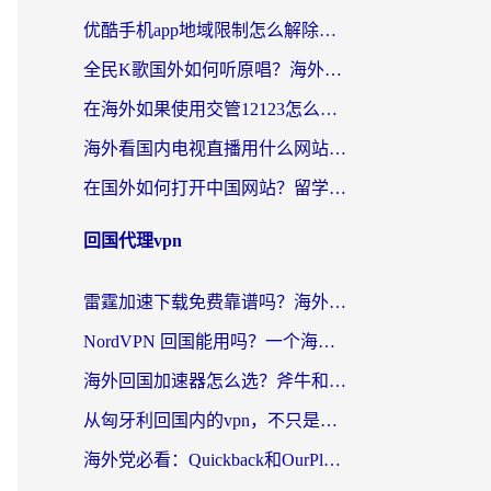
优酷手机app地域限制怎么解除？海外党亲测有效的追剧方案
全民K歌国外如何听原唱？海外党亲测有效的回国加速器选择指南
在海外如果使用交管12123怎么处理？留学生亲测有效的回国加速方案
海外看国内电视直播用什么网站比较好？一篇解决你所有追剧难题的实用指南
在国外如何打开中国网站？留学生与海外华人的无缝访问指南
回国代理vpn
雷霆加速下载免费靠谱吗？海外党选回国加速器的避坑指南（附热门工具对比）
NordVPN 回国能用吗？一个海外用户必须面对的真实困境
海外回国加速器怎么选？斧牛和海龟哪个好？一篇帮你避开坑的实用指南
从匈牙利回国内的vpn，不只是为了刷剧那么简单
海外党必看：Quickback和OurPlay好用吗？3分钟选对回国加速器，无缝刷剧玩游戏