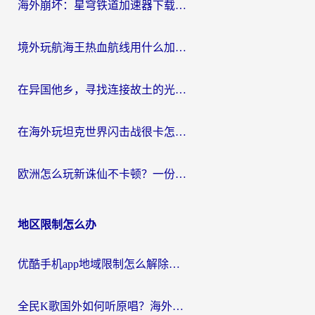
海外崩坏：星穹铁道加速器下载安装：一份给游子的终极网络指南
境外玩航海王热血航线用什么加速器？2026海外玩家实测最优方案（附欧洲问道堡垒前线加速技巧）
在异国他乡，寻找连接故土的光明大陆免费加速器
在海外玩坦克世界闪击战很卡怎么办？老玩家亲测有效的加速器选择指南
欧洲怎么玩新诛仙不卡顿？一份给海外游子的国服游戏畅玩指南
地区限制怎么办
优酷手机app地域限制怎么解除？海外党亲测有效的追剧方案
全民K歌国外如何听原唱？海外党亲测有效的回国加速器选择指南