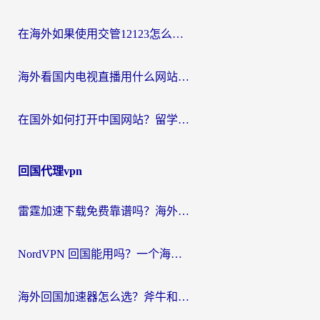
在海外如果使用交管12123怎么处理？留学生亲测有效的回国加速方案
海外看国内电视直播用什么网站比较好？一篇解决你所有追剧难题的实用指南
在国外如何打开中国网站？留学生与海外华人的无缝访问指南
回国代理vpn
雷霆加速下载免费靠谱吗？海外党选回国加速器的避坑指南（附热门工具对比）
NordVPN 回国能用吗？一个海外用户必须面对的真实困境
海外回国加速器怎么选？斧牛和海龟哪个好？一篇帮你避开坑的实用指南