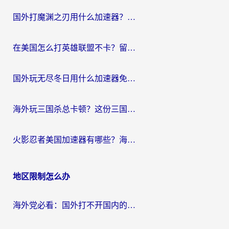
航
国外打魔渊之刃用什么加速器？2026海外玩家国服游戏加速全攻略（附闪耀暖暖&复苏的魔女避坑指南）
在美国怎么打英雄联盟不卡？留学生亲测的国服游戏加速全攻略
国外玩无尽冬日用什么加速器免费？海外党国服游戏加速避坑指南
海外玩三国杀总卡顿？这份三国杀游戏加速器指南帮你告别延迟烦恼
火影忍者美国加速器有哪些？海外党亲测的国服游戏加速全攻略（含菲律宾玩三国之刃守望黎明技巧）
地区限制怎么办
海外党必看：国外打不开国内的app怎么办？3步解决你的乡愁