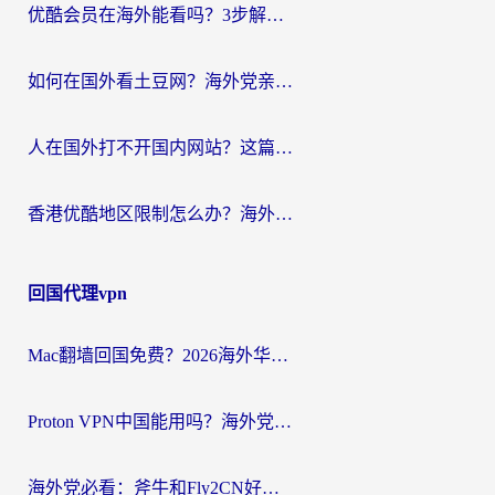
优酷会员在海外能看吗？3步解决海外追剧难题，附实测好用加速器推荐
如何在国外看土豆网？海外党亲测有效的追剧加速器选择指南
人在国外打不开国内网站？这篇攻略帮你无缝解锁国内资源（附交管12123使用技巧）
香港优酷地区限制怎么办？海外党亲测有效的追剧解决方案
回国代理vpn
Mac翻墙回国免费？2026海外华人亲测：从CCTV5直播到国内APP，这样选加速器才靠谱
Proton VPN中国能用吗？海外党选回国加速器的避坑指南（附番茄加速器实测）
海外党必看：斧牛和Fly2CN好用吗？3招教你选对回国加速器（附免费试用攻略）