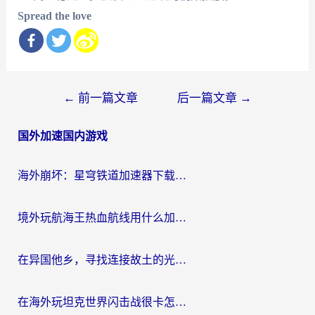
Spread the love
文
←
前一篇文章
后一篇文章
→
章
国外加速国内游戏
导
航
海外崩坏：星穹铁道加速器下载安装：一份给游子的终极网络指南
境外玩航海王热血航线用什么加速器？2026海外玩家实测最优方案（附欧洲问道堡垒前线加速技巧）
在异国他乡，寻找连接故土的光明大陆免费加速器
在海外玩坦克世界闪击战很卡怎么办？老玩家亲测有效的加速器选择指南