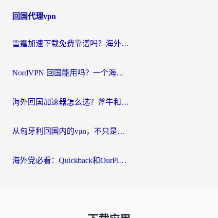
回国代理vpn
雷霆加速下载免费靠谱吗？海外党选回国加速器的避坑指南（附热门工具对比）
NordVPN 回国能用吗？一个海外用户必须面对的真实困境
海外回国加速器怎么选？斧牛和海龟哪个好？一篇帮你避开坑的实用指南
从匈牙利回国内的vpn，不只是为了刷剧那么简单
海外党必看：Quickback和OurPlay好用吗？3分钟选对回国加速器，无缝刷剧玩游戏