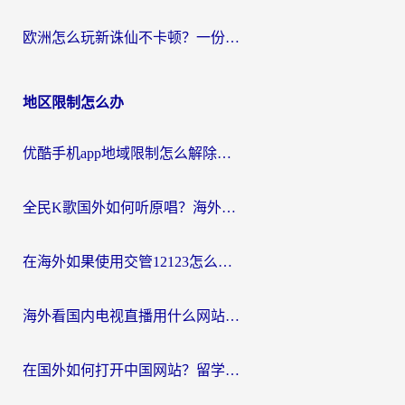
欧洲怎么玩新诛仙不卡顿？一份给海外游子的国服游戏畅玩指南
地区限制怎么办
优酷手机app地域限制怎么解除？海外党亲测有效的追剧方案
全民K歌国外如何听原唱？海外党亲测有效的回国加速器选择指南
在海外如果使用交管12123怎么处理？留学生亲测有效的回国加速方案
海外看国内电视直播用什么网站比较好？一篇解决你所有追剧难题的实用指南
在国外如何打开中国网站？留学生与海外华人的无缝访问指南