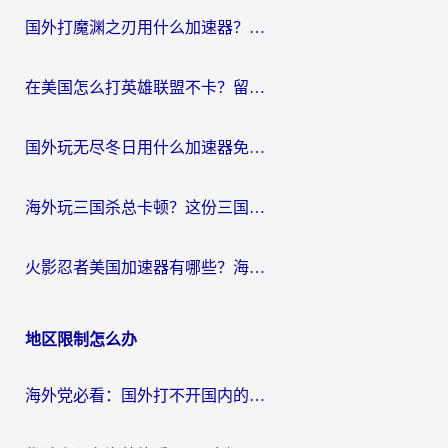
航
国外打魔渊之刃用什么加速器？2026海外玩家国服游戏加速全攻略（附闪耀暖暖&复苏的魔女避坑指南）
在美国怎么打英雄联盟不卡？留学生亲测的国服游戏加速全攻略
国外玩无尽冬日用什么加速器免费？海外党国服游戏加速避坑指南
海外玩三国杀总卡顿？这份三国杀游戏加速器指南帮你告别延迟烦恼
火影忍者美国加速器有哪些？海外党亲测的国服游戏加速全攻略（含菲律宾玩三国之刃守望黎明技巧）
地区限制怎么办
海外党必看：国外打不开国内的app怎么办？3步解决你的乡愁