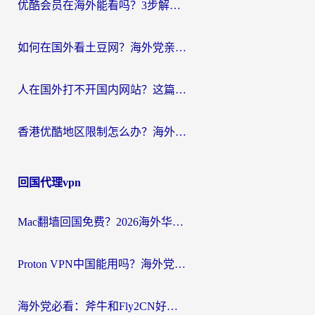
优酷会员在海外能看吗？3步解决海外追剧难题，附实测好用加速器推荐
如何在国外看土豆网？海外党亲测有效的追剧加速器选择指南
人在国外打不开国内网站？这篇攻略帮你无缝解锁国内资源（附交管12123使用技巧）
香港优酷地区限制怎么办？海外党亲测有效的追剧解决方案
回国代理vpn
Mac翻墙回国免费？2026海外华人亲测：从CCTV5直播到国内APP，这样选加速器才靠谱
Proton VPN中国能用吗？海外党选回国加速器的避坑指南（附番茄加速器实测）
海外党必看：斧牛和Fly2CN好用吗？3招教你选对回国加速器（附免费试用攻略）