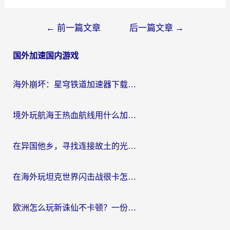
文
←
前一篇文章
后一篇文章
→
章
国外加速国内游戏
导
航
海外崩坏：星穹铁道加速器下载安装：一份给游子的终极网络指南
境外玩航海王热血航线用什么加速器？2026海外玩家实测最优方案（附欧洲问道堡垒前线加速技巧）
在异国他乡，寻找连接故土的光明大陆免费加速器
在海外玩坦克世界闪击战很卡怎么办？老玩家亲测有效的加速器选择指南
欧洲怎么玩新诛仙不卡顿？一份给海外游子的国服游戏畅玩指南