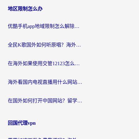
地区限制怎么办
优酷手机app地域限制怎么解除？海外党亲测有效的追剧方案
全民K歌国外如何听原唱？海外党亲测有效的回国加速器选择指南
在海外如果使用交管12123怎么处理？留学生亲测有效的回国加速方案
海外看国内电视直播用什么网站比较好？一篇解决你所有追剧难题的实用指南
在国外如何打开中国网站？留学生与海外华人的无缝访问指南
回国代理vpn