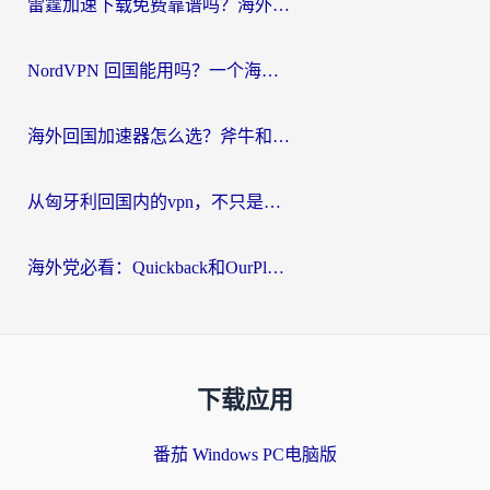
雷霆加速下载免费靠谱吗？海外党选回国加速器的避坑指南（附热门工具对比）
NordVPN 回国能用吗？一个海外用户必须面对的真实困境
海外回国加速器怎么选？斧牛和海龟哪个好？一篇帮你避开坑的实用指南
从匈牙利回国内的vpn，不只是为了刷剧那么简单
海外党必看：Quickback和OurPlay好用吗？3分钟选对回国加速器，无缝刷剧玩游戏
下载应用
番茄 Windows PC电脑版