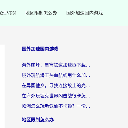
代理VPN
地区限制怎么办
国外加速国内游戏
国外加速国内游戏
海外崩坏：星穹铁道加速器下载安装：一份给游子的终极网络指南
境外玩航海王热血航线用什么加速器？2026海外玩家实测最优方案（附欧洲问道堡垒前线加速技巧）
在异国他乡，寻找连接故土的光明大陆免费加速器
在海外玩坦克世界闪击战很卡怎么办？老玩家亲测有效的加速器选择指南
欧洲怎么玩新诛仙不卡顿？一份给海外游子的国服游戏畅玩指南
地区限制怎么办