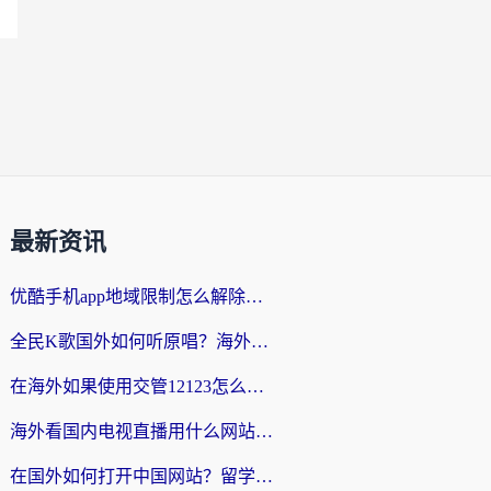
最新资讯
优酷手机app地域限制怎么解除？海外党亲测有效的追剧方案
全民K歌国外如何听原唱？海外党亲测有效的回国加速器选择指南
在海外如果使用交管12123怎么处理？留学生亲测有效的回国加速方案
海外看国内电视直播用什么网站比较好？一篇解决你所有追剧难题的实用指南
在国外如何打开中国网站？留学生与海外华人的无缝访问指南