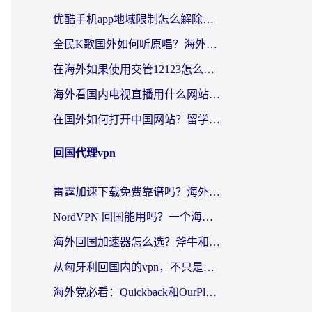
优酷手机app地域限制怎么解除？海外党亲测有效的追剧方案
全民K歌国外如何听原唱？海外党亲测有效的回国加速器选择指南
在海外如果使用交管12123怎么处理？留学生亲测有效的回国加速方案
海外看国内电视直播用什么网站比较好？一篇解决你所有追剧难题的实用指南
在国外如何打开中国网站？留学生与海外华人的无缝访问指南
回国代理vpn
雷霆加速下载免费靠谱吗？海外党选回国加速器的避坑指南（附热门工具对比）
NordVPN 回国能用吗？一个海外用户必须面对的真实困境
海外回国加速器怎么选？斧牛和海龟哪个好？一篇帮你避开坑的实用指南
从匈牙利回国内的vpn，不只是为了刷剧那么简单
海外党必看：Quickback和OurPlay好用吗？3分钟选对回国加速器，无缝刷剧玩游戏