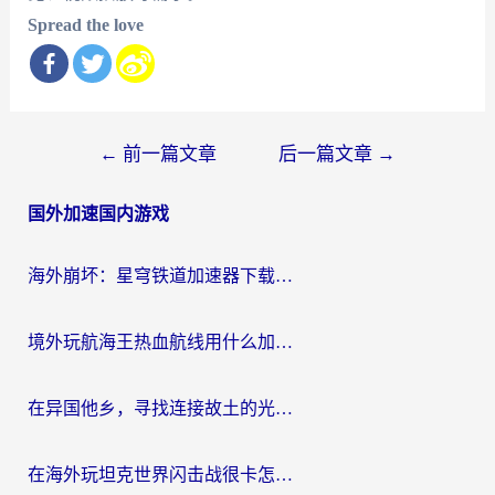
Spread the love
文
←
前一篇文章
后一篇文章
→
章
国外加速国内游戏
导
航
海外崩坏：星穹铁道加速器下载安装：一份给游子的终极网络指南
境外玩航海王热血航线用什么加速器？2026海外玩家实测最优方案（附欧洲问道堡垒前线加速技巧）
在异国他乡，寻找连接故土的光明大陆免费加速器
在海外玩坦克世界闪击战很卡怎么办？老玩家亲测有效的加速器选择指南