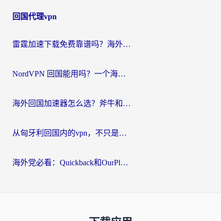
回国代理vpn
雷霆加速下载免费靠谱吗？海外党选回国加速器的避坑指南（附热门工具对比）
NordVPN 回国能用吗？一个海外用户必须面对的真实困境
海外回国加速器怎么选？斧牛和海龟哪个好？一篇帮你避开坑的实用指南
从匈牙利回国内的vpn，不只是为了刷剧那么简单
海外党必看：Quickback和OurPlay好用吗？3分钟选对回国加速器，无缝刷剧玩游戏