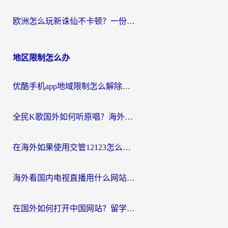
欧洲怎么玩新诛仙不卡顿？一份给海外游子的国服游戏畅玩指南
地区限制怎么办
优酷手机app地域限制怎么解除？海外党亲测有效的追剧方案
全民K歌国外如何听原唱？海外党亲测有效的回国加速器选择指南
在海外如果使用交管12123怎么处理？留学生亲测有效的回国加速方案
海外看国内电视直播用什么网站比较好？一篇解决你所有追剧难题的实用指南
在国外如何打开中国网站？留学生与海外华人的无缝访问指南