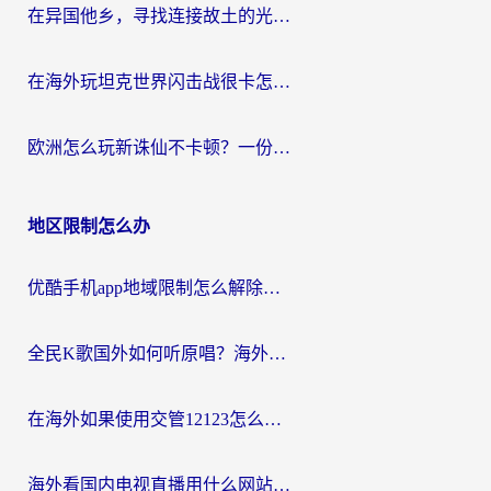
在异国他乡，寻找连接故土的光明大陆免费加速器
在海外玩坦克世界闪击战很卡怎么办？老玩家亲测有效的加速器选择指南
欧洲怎么玩新诛仙不卡顿？一份给海外游子的国服游戏畅玩指南
地区限制怎么办
优酷手机app地域限制怎么解除？海外党亲测有效的追剧方案
全民K歌国外如何听原唱？海外党亲测有效的回国加速器选择指南
在海外如果使用交管12123怎么处理？留学生亲测有效的回国加速方案
海外看国内电视直播用什么网站比较好？一篇解决你所有追剧难题的实用指南