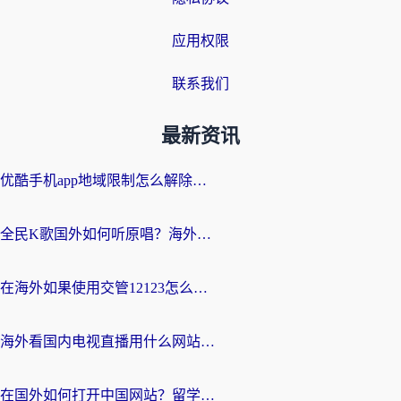
应用权限
联系我们
最新资讯
优酷手机app地域限制怎么解除？海外党亲测有效的追剧方案
全民K歌国外如何听原唱？海外党亲测有效的回国加速器选择指南
在海外如果使用交管12123怎么处理？留学生亲测有效的回国加速方案
海外看国内电视直播用什么网站比较好？一篇解决你所有追剧难题的实用指南
在国外如何打开中国网站？留学生与海外华人的无缝访问指南