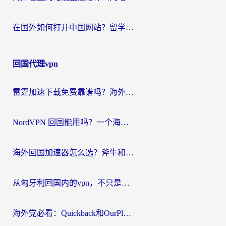
在国外如何打开中国网站？留学生与海外华人的无缝访问指南
回国代理vpn
雷霆加速下载免费靠谱吗？海外党选回国加速器的避坑指南（附热门工具对比）
NordVPN 回国能用吗？一个海外用户必须面对的真实困境
海外回国加速器怎么选？斧牛和海龟哪个好？一篇帮你避开坑的实用指南
从匈牙利回国内的vpn，不只是为了刷剧那么简单
海外党必看：Quickback和OurPlay好用吗？3分钟选对回国加速器，无缝刷剧玩游戏