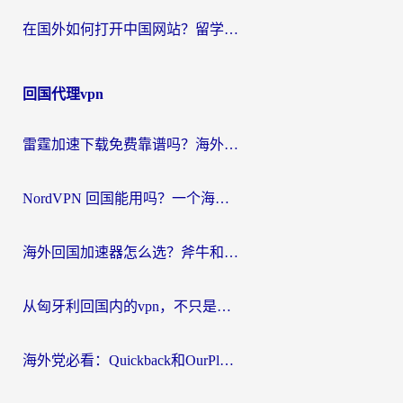
在国外如何打开中国网站？留学生与海外华人的无缝访问指南
回国代理vpn
雷霆加速下载免费靠谱吗？海外党选回国加速器的避坑指南（附热门工具对比）
NordVPN 回国能用吗？一个海外用户必须面对的真实困境
海外回国加速器怎么选？斧牛和海龟哪个好？一篇帮你避开坑的实用指南
从匈牙利回国内的vpn，不只是为了刷剧那么简单
海外党必看：Quickback和OurPlay好用吗？3分钟选对回国加速器，无缝刷剧玩游戏