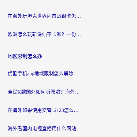
在海外玩坦克世界闪击战很卡怎么办？老玩家亲测有效的加速器选择指南
欧洲怎么玩新诛仙不卡顿？一份给海外游子的国服游戏畅玩指南
地区限制怎么办
优酷手机app地域限制怎么解除？海外党亲测有效的追剧方案
全民K歌国外如何听原唱？海外党亲测有效的回国加速器选择指南
在海外如果使用交管12123怎么处理？留学生亲测有效的回国加速方案
海外看国内电视直播用什么网站比较好？一篇解决你所有追剧难题的实用指南