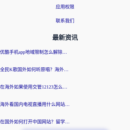
应用权限
联系我们
最新资讯
优酷手机app地域限制怎么解除？海外党亲测有效的追剧方案
全民K歌国外如何听原唱？海外党亲测有效的回国加速器选择指南
在海外如果使用交管12123怎么处理？留学生亲测有效的回国加速方案
海外看国内电视直播用什么网站比较好？一篇解决你所有追剧难题的实用指南
在国外如何打开中国网站？留学生与海外华人的无缝访问指南