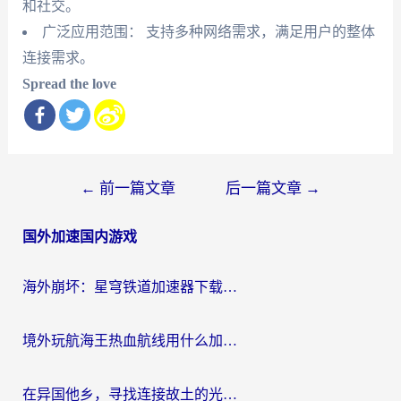
和社交。
广泛应用范围： 支持多种网络需求，满足用户的整体
连接需求。
Spread the love
文
←
前一篇文章
后一篇文章
→
章
国外加速国内游戏
导
航
海外崩坏：星穹铁道加速器下载安装：一份给游子的终极网络指南
境外玩航海王热血航线用什么加速器？2026海外玩家实测最优方案（附欧洲问道堡垒前线加速技巧）
在异国他乡，寻找连接故土的光明大陆免费加速器