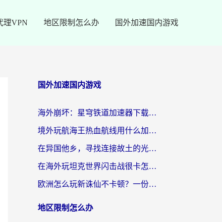
代理VPN
地区限制怎么办
国外加速国内游戏
国外加速国内游戏
海外崩坏：星穹铁道加速器下载安装：一份给游子的终极网络指南
境外玩航海王热血航线用什么加速器？2026海外玩家实测最优方案（附欧洲问道堡垒前线加速技巧）
在异国他乡，寻找连接故土的光明大陆免费加速器
在海外玩坦克世界闪击战很卡怎么办？老玩家亲测有效的加速器选择指南
欧洲怎么玩新诛仙不卡顿？一份给海外游子的国服游戏畅玩指南
地区限制怎么办