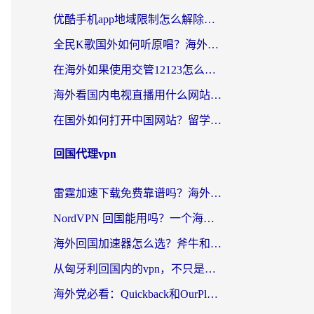
优酷手机app地域限制怎么解除？海外党亲测有效的追剧方案
全民K歌国外如何听原唱？海外党亲测有效的回国加速器选择指南
在海外如果使用交管12123怎么处理？留学生亲测有效的回国加速方案
海外看国内电视直播用什么网站比较好？一篇解决你所有追剧难题的实用指南
在国外如何打开中国网站？留学生与海外华人的无缝访问指南
回国代理vpn
雷霆加速下载免费靠谱吗？海外党选回国加速器的避坑指南（附热门工具对比）
NordVPN 回国能用吗？一个海外用户必须面对的真实困境
海外回国加速器怎么选？斧牛和海龟哪个好？一篇帮你避开坑的实用指南
从匈牙利回国内的vpn，不只是为了刷剧那么简单
海外党必看：Quickback和OurPlay好用吗？3分钟选对回国加速器，无缝刷剧玩游戏