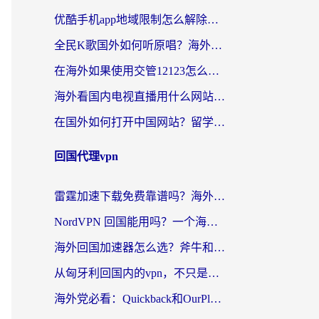
优酷手机app地域限制怎么解除？海外党亲测有效的追剧方案
全民K歌国外如何听原唱？海外党亲测有效的回国加速器选择指南
在海外如果使用交管12123怎么处理？留学生亲测有效的回国加速方案
海外看国内电视直播用什么网站比较好？一篇解决你所有追剧难题的实用指南
在国外如何打开中国网站？留学生与海外华人的无缝访问指南
回国代理vpn
雷霆加速下载免费靠谱吗？海外党选回国加速器的避坑指南（附热门工具对比）
NordVPN 回国能用吗？一个海外用户必须面对的真实困境
海外回国加速器怎么选？斧牛和海龟哪个好？一篇帮你避开坑的实用指南
从匈牙利回国内的vpn，不只是为了刷剧那么简单
海外党必看：Quickback和OurPlay好用吗？3分钟选对回国加速器，无缝刷剧玩游戏