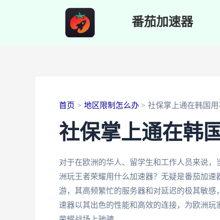
跳
番茄加速器
至
内
容
首页
地区限制怎么办
社保掌上通在韩国用
社保掌上通在韩
对于在欧洲的华人、留学生和工作人员来说，
洲玩王者荣耀用什么加速器？无疑是番茄加速
游，其高频繁忙的服务器和对延迟的极其敏感
速器以其出色的性能和高效的连接，为欧洲玩
荣耀战场上驰骋。