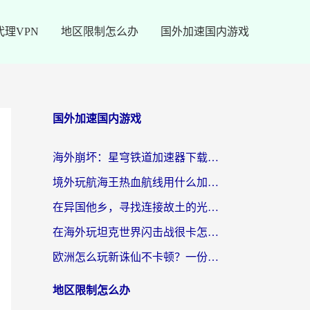
代理VPN
地区限制怎么办
国外加速国内游戏
国外加速国内游戏
海外崩坏：星穹铁道加速器下载安装：一份给游子的终极网络指南
境外玩航海王热血航线用什么加速器？2026海外玩家实测最优方案（附欧洲问道堡垒前线加速技巧）
在异国他乡，寻找连接故土的光明大陆免费加速器
在海外玩坦克世界闪击战很卡怎么办？老玩家亲测有效的加速器选择指南
欧洲怎么玩新诛仙不卡顿？一份给海外游子的国服游戏畅玩指南
地区限制怎么办