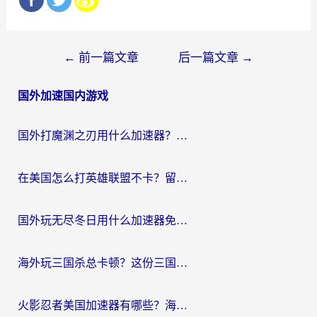
文
←
前一篇文章
后一篇文章
→
章
国外加速国内游戏
导
航
国外打魔渊之刃用什么加速器？2026海外玩家国服游戏加速全攻略（附闪耀暖暖&复苏的魔女避坑指南）
在美国怎么打英雄联盟不卡？留学生亲测的国服游戏加速全攻略
国外玩无尽冬日用什么加速器免费？海外党国服游戏加速避坑指南
海外玩三国杀总卡顿？这份三国杀游戏加速器指南帮你告别延迟烦恼
火影忍者美国加速器有哪些？海外党亲测的国服游戏加速全攻略（含菲律宾玩三国之刃守望黎明技巧）