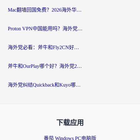
Mac翻墙回国免费？2026海外华人亲测：从CCTV5直播到国内APP，这样选加速器才靠谱
Proton VPN中国能用吗？海外党选回国加速器的避坑指南（附番茄加速器实测）
海外党必看：斧牛和Fly2CN好用吗？3招教你选对回国加速器（附免费试用攻略）
斧牛和OurPlay哪个好？海外党2026亲测：选对加速器，国内资源秒加载
海外党纠结Quickback和Kuyo哪个好？选对回国加速器才能无缝刷国内资源
下载应用
番茄 Windows PC电脑版