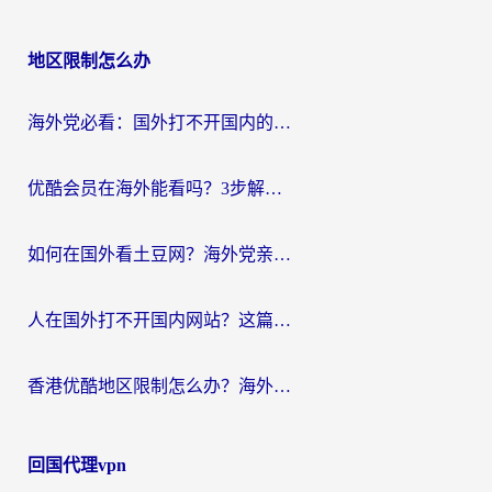
地区限制怎么办
海外党必看：国外打不开国内的app怎么办？3步解决你的乡愁
优酷会员在海外能看吗？3步解决海外追剧难题，附实测好用加速器推荐
如何在国外看土豆网？海外党亲测有效的追剧加速器选择指南
人在国外打不开国内网站？这篇攻略帮你无缝解锁国内资源（附交管12123使用技巧）
香港优酷地区限制怎么办？海外党亲测有效的追剧解决方案
回国代理vpn