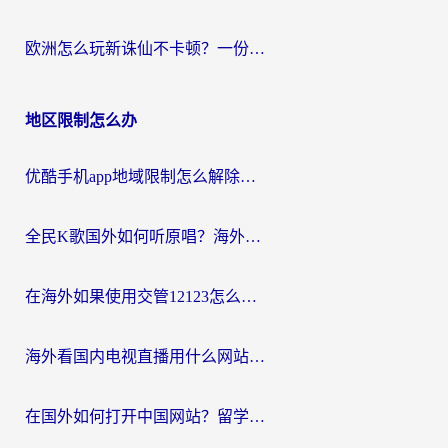
欧洲怎么玩新诛仙不卡顿？一份给海外游子的国服游戏畅玩指南
地区限制怎么办
优酷手机app地域限制怎么解除？海外党亲测有效的追剧方案
全民K歌国外如何听原唱？海外党亲测有效的回国加速器选择指南
在海外如果使用交管12123怎么处理？留学生亲测有效的回国加速方案
海外看国内电视直播用什么网站比较好？一篇解决你所有追剧难题的实用指南
在国外如何打开中国网站？留学生与海外华人的无缝访问指南