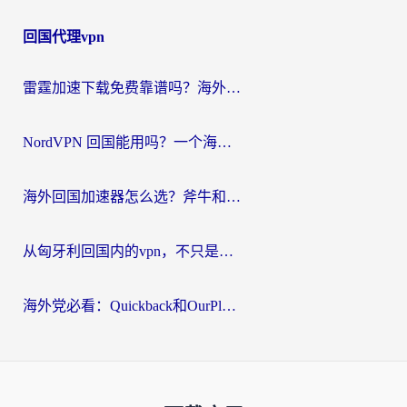
回国代理vpn
雷霆加速下载免费靠谱吗？海外党选回国加速器的避坑指南（附热门工具对比）
NordVPN 回国能用吗？一个海外用户必须面对的真实困境
海外回国加速器怎么选？斧牛和海龟哪个好？一篇帮你避开坑的实用指南
从匈牙利回国内的vpn，不只是为了刷剧那么简单
海外党必看：Quickback和OurPlay好用吗？3分钟选对回国加速器，无缝刷剧玩游戏