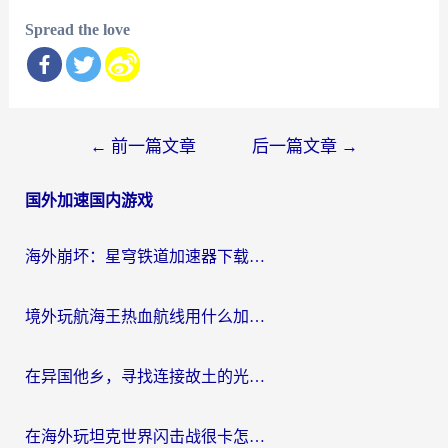
Spread the love
文
←
前一篇文章
后一篇文章
→
章
国外加速国内游戏
导
航
海外崩坏：星穹铁道加速器下载安装：一份给游子的终极网络指南
境外玩航海王热血航线用什么加速器？2026海外玩家实测最优方案（附欧洲问道堡垒前线加速技巧）
在异国他乡，寻找连接故土的光明大陆免费加速器
在海外玩坦克世界闪击战很卡怎么办？老玩家亲测有效的加速器选择指南