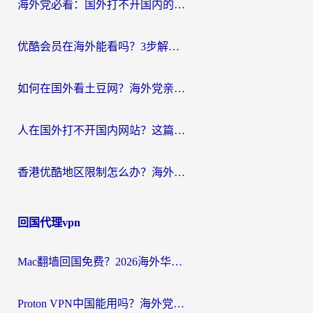
海外党必看：国外打不开国内的app怎么办？3步解决你的乡愁
优酷会员在海外能看吗？3步解决海外追剧难题，附实测好用加速器推荐
如何在国外看土豆网？海外党亲测有效的追剧加速器选择指南
人在国外打不开国内网站？这篇攻略帮你无缝解锁国内资源（附交管12123使用技巧）
香港优酷地区限制怎么办？海外党亲测有效的追剧解决方案
回国代理vpn
Mac翻墙回国免费？2026海外华人亲测：从CCTV5直播到国内APP，这样选加速器才靠谱
Proton VPN中国能用吗？海外党选回国加速器的避坑指南（附番茄加速器实测）