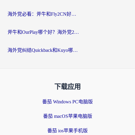
海外党必看：斧牛和Fly2CN好用吗？3招教你选对回国加速器（附免费试用攻略）
斧牛和OurPlay哪个好？海外党2026亲测：选对加速器，国内资源秒加载
海外党纠结Quickback和Kuyo哪个好？选对回国加速器才能无缝刷国内资源
下载应用
番茄 Windows PC电脑版
番茄 macOS苹果电脑版
番茄 ios苹果手机版