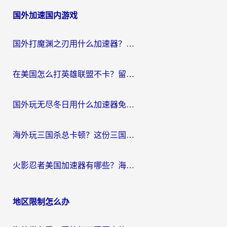
章
国外加速国内游戏
导
航
国外打魔渊之刃用什么加速器？2026海外玩家国服游戏加速全攻略（附闪耀暖暖&复苏的魔女避坑指南）
在美国怎么打英雄联盟不卡？留学生亲测的国服游戏加速全攻略
国外玩无尽冬日用什么加速器免费？海外党国服游戏加速避坑指南
海外玩三国杀总卡顿？这份三国杀游戏加速器指南帮你告别延迟烦恼
火影忍者美国加速器有哪些？海外党亲测的国服游戏加速全攻略（含菲律宾玩三国之刃守望黎明技巧）
地区限制怎么办