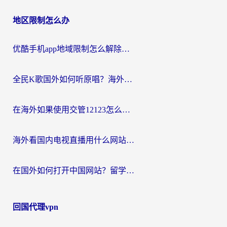
地区限制怎么办
优酷手机app地域限制怎么解除？海外党亲测有效的追剧方案
全民K歌国外如何听原唱？海外党亲测有效的回国加速器选择指南
在海外如果使用交管12123怎么处理？留学生亲测有效的回国加速方案
海外看国内电视直播用什么网站比较好？一篇解决你所有追剧难题的实用指南
在国外如何打开中国网站？留学生与海外华人的无缝访问指南
回国代理vpn