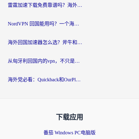
雷霆加速下载免费靠谱吗？海外党选回国加速器的避坑指南（附热门工具对比）
NordVPN 回国能用吗？一个海外用户必须面对的真实困境
海外回国加速器怎么选？斧牛和海龟哪个好？一篇帮你避开坑的实用指南
从匈牙利回国内的vpn，不只是为了刷剧那么简单
海外党必看：Quickback和OurPlay好用吗？3分钟选对回国加速器，无缝刷剧玩游戏
下载应用
番茄 Windows PC电脑版