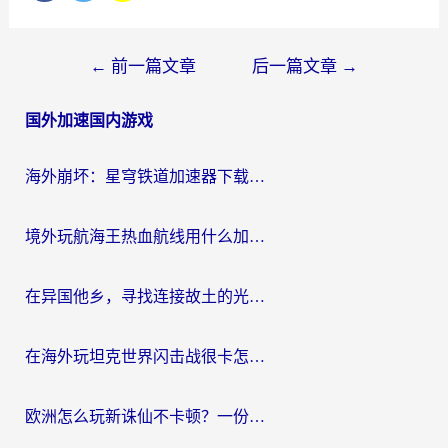
文
←
前一篇文章
后一篇文章
→
章
国外加速国内游戏
导
航
海外崩坏：星穹铁道加速器下载安装：一份给游子的终极网络指南
境外玩航海王热血航线用什么加速器？2026海外玩家实测最优方案（附欧洲问道堡垒前线加速技巧）
在异国他乡，寻找连接故土的光明大陆免费加速器
在海外玩坦克世界闪击战很卡怎么办？老玩家亲测有效的加速器选择指南
欧洲怎么玩新诛仙不卡顿？一份给海外游子的国服游戏畅玩指南