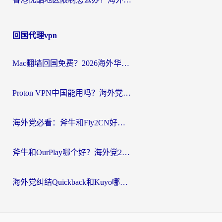
回国代理vpn
Mac翻墙回国免费？2026海外华人亲测：从CCTV5直播到国内APP，这样选加速器才靠谱
Proton VPN中国能用吗？海外党选回国加速器的避坑指南（附番茄加速器实测）
海外党必看：斧牛和Fly2CN好用吗？3招教你选对回国加速器（附免费试用攻略）
斧牛和OurPlay哪个好？海外党2026亲测：选对加速器，国内资源秒加载
海外党纠结Quickback和Kuyo哪个好？选对回国加速器才能无缝刷国内资源