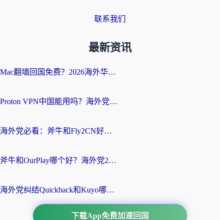
联系我们
最新资讯
Mac翻墙回国免费？2026海外华人亲测：从CCTV5直播到国内APP，这样选加速器才靠谱
Proton VPN中国能用吗？海外党选回国加速器的避坑指南（附番茄加速器实测）
海外党必看：斧牛和Fly2CN好用吗？3招教你选对回国加速器（附免费试用攻略）
斧牛和OurPlay哪个好？海外党2026亲测：选对加速器，国内资源秒加载
海外党纠结Quickback和Kuyo哪个好？选对回国加速器才能无缝刷国内资源
下载App免费加速回国