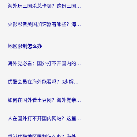
海外玩三国杀总卡顿？这份三国杀游戏加速器指南帮你告别延迟烦恼
火影忍者美国加速器有哪些？海外党亲测的国服游戏加速全攻略（含菲律宾玩三国之刃守望黎明技巧）
地区限制怎么办
海外党必看：国外打不开国内的app怎么办？3步解决你的乡愁
优酷会员在海外能看吗？3步解决海外追剧难题，附实测好用加速器推荐
如何在国外看土豆网？海外党亲测有效的追剧加速器选择指南
人在国外打不开国内网站？这篇攻略帮你无缝解锁国内资源（附交管12123使用技巧）
香港优酷地区限制怎么办？海外党亲测有效的追剧解决方案