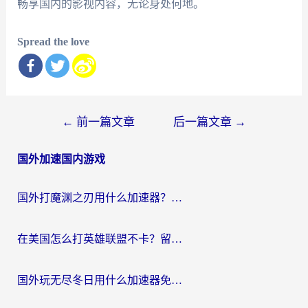
畅享国内的影视内容，无论身处何地。
Spread the love
文
←
前一篇文章
后一篇文章
→
章
国外加速国内游戏
导
航
国外打魔渊之刃用什么加速器？2026海外玩家国服游戏加速全攻略（附闪耀暖暖&复苏的魔女避坑指南）
在美国怎么打英雄联盟不卡？留学生亲测的国服游戏加速全攻略
国外玩无尽冬日用什么加速器免费？海外党国服游戏加速避坑指南