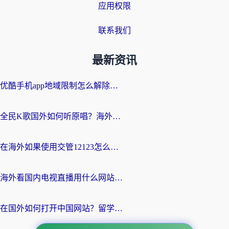
应用权限
联系我们
最新资讯
优酷手机app地域限制怎么解除？海外党亲测有效的追剧方案
全民K歌国外如何听原唱？海外党亲测有效的回国加速器选择指南
在海外如果使用交管12123怎么处理？留学生亲测有效的回国加速方案
海外看国内电视直播用什么网站比较好？一篇解决你所有追剧难题的实用指南
在国外如何打开中国网站？留学生与海外华人的无缝访问指南