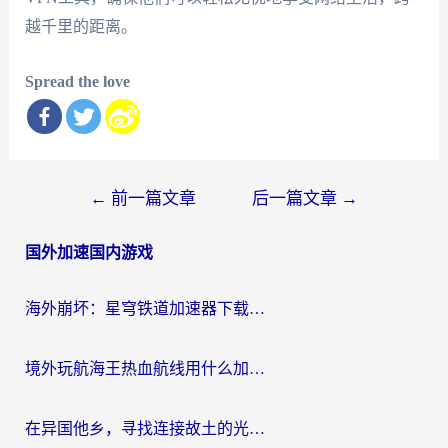
越千里的距离。
Spread the love
文
←
前一篇文章
后一篇文章
→
章
国外加速国内游戏
导
航
海外崩坏：星穹铁道加速器下载安装：一份给游子的终极网络指南
境外玩航海王热血航线用什么加速器？2026海外玩家实测最优方案（附欧洲问道堡垒前线加速技巧）
在异国他乡，寻找连接故土的光明大陆免费加速器