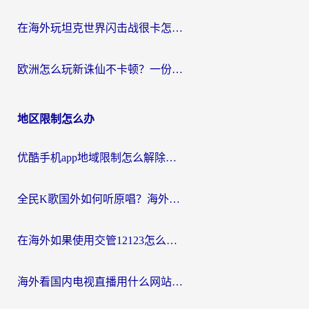
在海外玩坦克世界闪击战很卡怎么办？老玩家亲测有效的加速器选择指南
欧洲怎么玩新诛仙不卡顿？一份给海外游子的国服游戏畅玩指南
地区限制怎么办
优酷手机app地域限制怎么解除？海外党亲测有效的追剧方案
全民K歌国外如何听原唱？海外党亲测有效的回国加速器选择指南
在海外如果使用交管12123怎么处理？留学生亲测有效的回国加速方案
海外看国内电视直播用什么网站比较好？一篇解决你所有追剧难题的实用指南