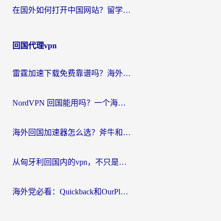
在国外如何打开中国网站？留学生与海外华人的无缝访问指南
回国代理vpn
雷霆加速下载免费靠谱吗？海外党选回国加速器的避坑指南（附热门工具对比）
NordVPN 回国能用吗？一个海外用户必须面对的真实困境
海外回国加速器怎么选？斧牛和海龟哪个好？一篇帮你避开坑的实用指南
从匈牙利回国内的vpn，不只是为了刷剧那么简单
海外党必看：Quickback和OurPlay好用吗？3分钟选对回国加速器，无缝刷剧玩游戏