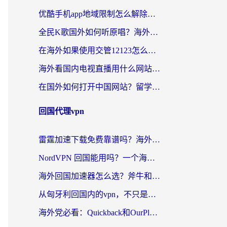
优酷手机app地域限制怎么解除？海外党亲测有效的追剧方案
全民K歌国外如何听原唱？海外党亲测有效的回国加速器选择指南
在海外如果使用交管12123怎么处理？留学生亲测有效的回国加速方案
海外看国内电视直播用什么网站比较好？一篇解决你所有追剧难题的实用指南
在国外如何打开中国网站？留学生与海外华人的无缝访问指南
回国代理vpn
雷霆加速下载免费靠谱吗？海外党选回国加速器的避坑指南（附热门工具对比）
NordVPN 回国能用吗？一个海外用户必须面对的真实困境
海外回国加速器怎么选？斧牛和海龟哪个好？一篇帮你避开坑的实用指南
从匈牙利回国内的vpn，不只是为了刷剧那么简单
海外党必看：Quickback和OurPlay好用吗？3分钟选对回国加速器，无缝刷剧玩游戏