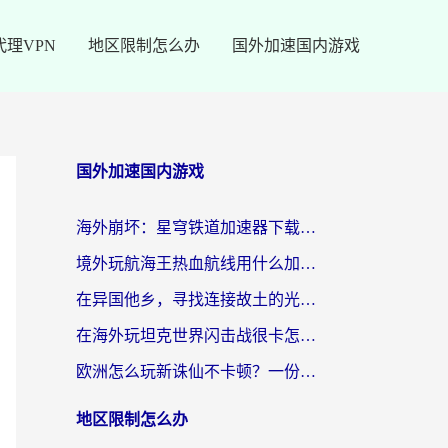
代理VPN
地区限制怎么办
国外加速国内游戏
国外加速国内游戏
海外崩坏：星穹铁道加速器下载安装：一份给游子的终极网络指南
境外玩航海王热血航线用什么加速器？2026海外玩家实测最优方案（附欧洲问道堡垒前线加速技巧）
在异国他乡，寻找连接故土的光明大陆免费加速器
在海外玩坦克世界闪击战很卡怎么办？老玩家亲测有效的加速器选择指南
欧洲怎么玩新诛仙不卡顿？一份给海外游子的国服游戏畅玩指南
地区限制怎么办