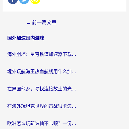
文
←
前一篇文章
章
国外加速国内游戏
导
航
海外崩坏：星穹铁道加速器下载安装：一份给游子的终极网络指南
境外玩航海王热血航线用什么加速器？2026海外玩家实测最优方案（附欧洲问道堡垒前线加速技巧）
在异国他乡，寻找连接故土的光明大陆免费加速器
在海外玩坦克世界闪击战很卡怎么办？老玩家亲测有效的加速器选择指南
欧洲怎么玩新诛仙不卡顿？一份给海外游子的国服游戏畅玩指南