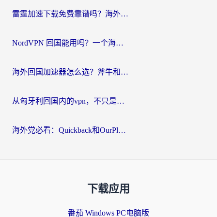
雷霆加速下载免费靠谱吗？海外党选回国加速器的避坑指南（附热门工具对比）
NordVPN 回国能用吗？一个海外用户必须面对的真实困境
海外回国加速器怎么选？斧牛和海龟哪个好？一篇帮你避开坑的实用指南
从匈牙利回国内的vpn，不只是为了刷剧那么简单
海外党必看：Quickback和OurPlay好用吗？3分钟选对回国加速器，无缝刷剧玩游戏
下载应用
番茄 Windows PC电脑版