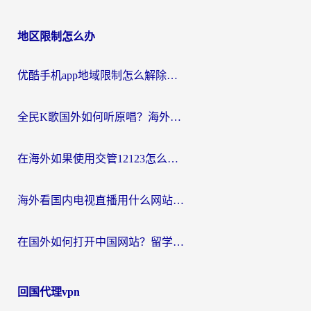
地区限制怎么办
优酷手机app地域限制怎么解除？海外党亲测有效的追剧方案
全民K歌国外如何听原唱？海外党亲测有效的回国加速器选择指南
在海外如果使用交管12123怎么处理？留学生亲测有效的回国加速方案
海外看国内电视直播用什么网站比较好？一篇解决你所有追剧难题的实用指南
在国外如何打开中国网站？留学生与海外华人的无缝访问指南
回国代理vpn