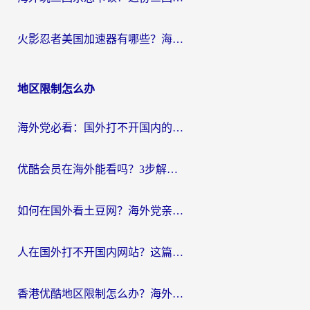
火影忍者美国加速器有哪些？海外党亲测的国服游戏加速全攻略（含菲律宾玩三国之刃守望黎明技巧）
地区限制怎么办
海外党必看：国外打不开国内的app怎么办？3步解决你的乡愁
优酷会员在海外能看吗？3步解决海外追剧难题，附实测好用加速器推荐
如何在国外看土豆网？海外党亲测有效的追剧加速器选择指南
人在国外打不开国内网站？这篇攻略帮你无缝解锁国内资源（附交管12123使用技巧）
香港优酷地区限制怎么办？海外党亲测有效的追剧解决方案