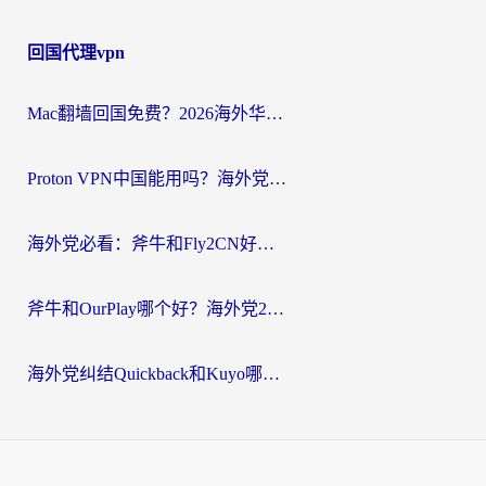
回国代理vpn
Mac翻墙回国免费？2026海外华人亲测：从CCTV5直播到国内APP，这样选加速器才靠谱
Proton VPN中国能用吗？海外党选回国加速器的避坑指南（附番茄加速器实测）
海外党必看：斧牛和Fly2CN好用吗？3招教你选对回国加速器（附免费试用攻略）
斧牛和OurPlay哪个好？海外党2026亲测：选对加速器，国内资源秒加载
海外党纠结Quickback和Kuyo哪个好？选对回国加速器才能无缝刷国内资源