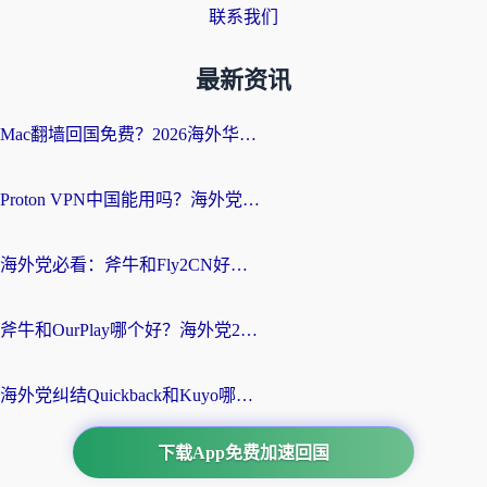
联系我们
最新资讯
Mac翻墙回国免费？2026海外华人亲测：从CCTV5直播到国内APP，这样选加速器才靠谱
Proton VPN中国能用吗？海外党选回国加速器的避坑指南（附番茄加速器实测）
海外党必看：斧牛和Fly2CN好用吗？3招教你选对回国加速器（附免费试用攻略）
斧牛和OurPlay哪个好？海外党2026亲测：选对加速器，国内资源秒加载
海外党纠结Quickback和Kuyo哪个好？选对回国加速器才能无缝刷国内资源
下载App免费加速回国