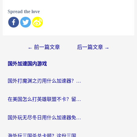
Spread the love
文
←
前一篇文章
后一篇文章
→
章
国外加速国内游戏
导
航
国外打魔渊之刃用什么加速器？2026海外玩家国服游戏加速全攻略（附闪耀暖暖&复苏的魔女避坑指南）
在美国怎么打英雄联盟不卡？留学生亲测的国服游戏加速全攻略
国外玩无尽冬日用什么加速器免费？海外党国服游戏加速避坑指南
海外玩三国杀总卡顿？这份三国杀游戏加速器指南帮你告别延迟烦恼