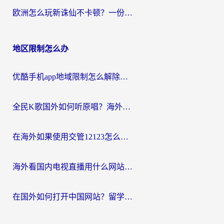
欧洲怎么玩新诛仙不卡顿？一份给海外游子的国服游戏畅玩指南
地区限制怎么办
优酷手机app地域限制怎么解除？海外党亲测有效的追剧方案
全民K歌国外如何听原唱？海外党亲测有效的回国加速器选择指南
在海外如果使用交管12123怎么处理？留学生亲测有效的回国加速方案
海外看国内电视直播用什么网站比较好？一篇解决你所有追剧难题的实用指南
在国外如何打开中国网站？留学生与海外华人的无缝访问指南