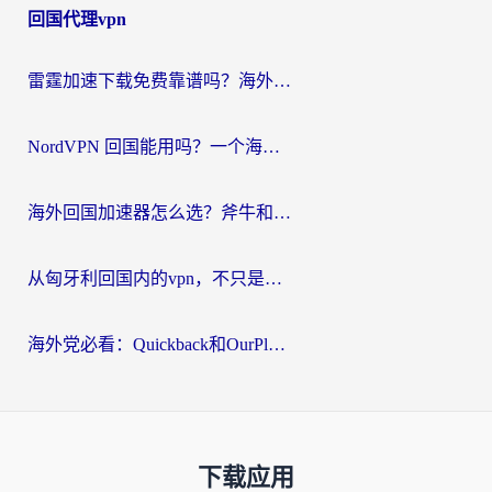
回国代理vpn
雷霆加速下载免费靠谱吗？海外党选回国加速器的避坑指南（附热门工具对比）
NordVPN 回国能用吗？一个海外用户必须面对的真实困境
海外回国加速器怎么选？斧牛和海龟哪个好？一篇帮你避开坑的实用指南
从匈牙利回国内的vpn，不只是为了刷剧那么简单
海外党必看：Quickback和OurPlay好用吗？3分钟选对回国加速器，无缝刷剧玩游戏
下载应用