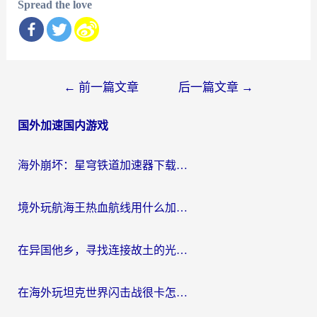
Spread the love
文
←
前一篇文章
后一篇文章
→
章
国外加速国内游戏
导
航
海外崩坏：星穹铁道加速器下载安装：一份给游子的终极网络指南
境外玩航海王热血航线用什么加速器？2026海外玩家实测最优方案（附欧洲问道堡垒前线加速技巧）
在异国他乡，寻找连接故土的光明大陆免费加速器
在海外玩坦克世界闪击战很卡怎么办？老玩家亲测有效的加速器选择指南