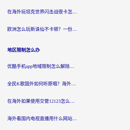
在海外玩坦克世界闪击战很卡怎么办？老玩家亲测有效的加速器选择指南
欧洲怎么玩新诛仙不卡顿？一份给海外游子的国服游戏畅玩指南
地区限制怎么办
优酷手机app地域限制怎么解除？海外党亲测有效的追剧方案
全民K歌国外如何听原唱？海外党亲测有效的回国加速器选择指南
在海外如果使用交管12123怎么处理？留学生亲测有效的回国加速方案
海外看国内电视直播用什么网站比较好？一篇解决你所有追剧难题的实用指南