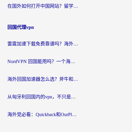
在国外如何打开中国网站？留学生与海外华人的无缝访问指南
回国代理vpn
雷霆加速下载免费靠谱吗？海外党选回国加速器的避坑指南（附热门工具对比）
NordVPN 回国能用吗？一个海外用户必须面对的真实困境
海外回国加速器怎么选？斧牛和海龟哪个好？一篇帮你避开坑的实用指南
从匈牙利回国内的vpn，不只是为了刷剧那么简单
海外党必看：Quickback和OurPlay好用吗？3分钟选对回国加速器，无缝刷剧玩游戏