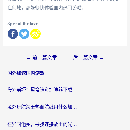
在何地，都能畅快体验国内热门游戏。
Spread the love
文
←
前一篇文章
后一篇文章
→
章
国外加速国内游戏
导
航
海外崩坏：星穹铁道加速器下载安装：一份给游子的终极网络指南
境外玩航海王热血航线用什么加速器？2026海外玩家实测最优方案（附欧洲问道堡垒前线加速技巧）
在异国他乡，寻找连接故土的光明大陆免费加速器