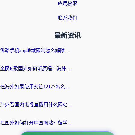
应用权限
联系我们
最新资讯
优酷手机app地域限制怎么解除？海外党亲测有效的追剧方案
全民K歌国外如何听原唱？海外党亲测有效的回国加速器选择指南
在海外如果使用交管12123怎么处理？留学生亲测有效的回国加速方案
海外看国内电视直播用什么网站比较好？一篇解决你所有追剧难题的实用指南
在国外如何打开中国网站？留学生与海外华人的无缝访问指南