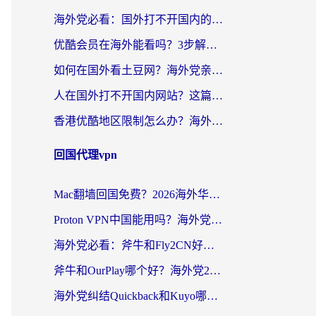
海外党必看：国外打不开国内的app怎么办？3步解决你的乡愁
优酷会员在海外能看吗？3步解决海外追剧难题，附实测好用加速器推荐
如何在国外看土豆网？海外党亲测有效的追剧加速器选择指南
人在国外打不开国内网站？这篇攻略帮你无缝解锁国内资源（附交管12123使用技巧）
香港优酷地区限制怎么办？海外党亲测有效的追剧解决方案
回国代理vpn
Mac翻墙回国免费？2026海外华人亲测：从CCTV5直播到国内APP，这样选加速器才靠谱
Proton VPN中国能用吗？海外党选回国加速器的避坑指南（附番茄加速器实测）
海外党必看：斧牛和Fly2CN好用吗？3招教你选对回国加速器（附免费试用攻略）
斧牛和OurPlay哪个好？海外党2026亲测：选对加速器，国内资源秒加载
海外党纠结Quickback和Kuyo哪个好？选对回国加速器才能无缝刷国内资源