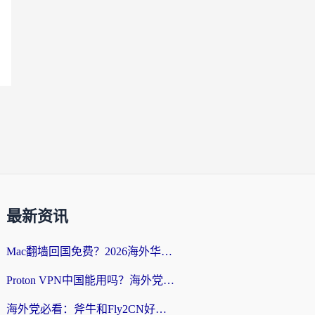
最新资讯
Mac翻墙回国免费？2026海外华人亲测：从CCTV5直播到国内APP，这样选加速器才靠谱
Proton VPN中国能用吗？海外党选回国加速器的避坑指南（附番茄加速器实测）
海外党必看：斧牛和Fly2CN好用吗？3招教你选对回国加速器（附免费试用攻略）