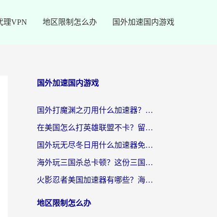
代理VPN
地区限制怎么办
国外加速国内游戏
国外加速国内游戏
国外打魔渊之刃用什么加速器？2026海外玩家国服游戏加速全攻略（附闪耀暖暖&复苏的魔女避坑指南）
在美国怎么打英雄联盟不卡？留学生亲测的国服游戏加速全攻略
国外玩无尽冬日用什么加速器免费？海外党国服游戏加速避坑指南
海外玩三国杀总卡顿？这份三国杀游戏加速器指南帮你告别延迟烦恼
火影忍者美国加速器有哪些？海外党亲测的国服游戏加速全攻略（含菲律宾玩三国之刃守望黎明技巧）
地区限制怎么办