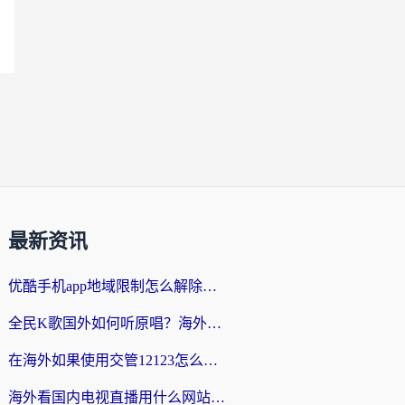
最新资讯
优酷手机app地域限制怎么解除？海外党亲测有效的追剧方案
全民K歌国外如何听原唱？海外党亲测有效的回国加速器选择指南
在海外如果使用交管12123怎么处理？留学生亲测有效的回国加速方案
海外看国内电视直播用什么网站比较好？一篇解决你所有追剧难题的实用指南