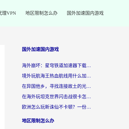
代理VPN
地区限制怎么办
国外加速国内游戏
国外加速国内游戏
海外崩坏：星穹铁道加速器下载安装：一份给游子的终极网络指南
境外玩航海王热血航线用什么加速器？2026海外玩家实测最优方案（附欧洲问道堡垒前线加速技巧）
在异国他乡，寻找连接故土的光明大陆免费加速器
在海外玩坦克世界闪击战很卡怎么办？老玩家亲测有效的加速器选择指南
欧洲怎么玩新诛仙不卡顿？一份给海外游子的国服游戏畅玩指南
地区限制怎么办