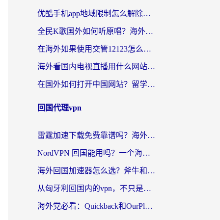
优酷手机app地域限制怎么解除？海外党亲测有效的追剧方案
全民K歌国外如何听原唱？海外党亲测有效的回国加速器选择指南
在海外如果使用交管12123怎么处理？留学生亲测有效的回国加速方案
海外看国内电视直播用什么网站比较好？一篇解决你所有追剧难题的实用指南
在国外如何打开中国网站？留学生与海外华人的无缝访问指南
回国代理vpn
雷霆加速下载免费靠谱吗？海外党选回国加速器的避坑指南（附热门工具对比）
NordVPN 回国能用吗？一个海外用户必须面对的真实困境
海外回国加速器怎么选？斧牛和海龟哪个好？一篇帮你避开坑的实用指南
从匈牙利回国内的vpn，不只是为了刷剧那么简单
海外党必看：Quickback和OurPlay好用吗？3分钟选对回国加速器，无缝刷剧玩游戏