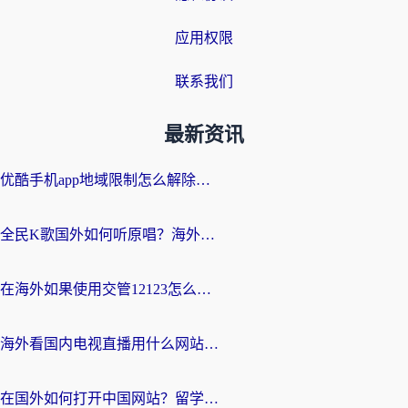
应用权限
联系我们
最新资讯
优酷手机app地域限制怎么解除？海外党亲测有效的追剧方案
全民K歌国外如何听原唱？海外党亲测有效的回国加速器选择指南
在海外如果使用交管12123怎么处理？留学生亲测有效的回国加速方案
海外看国内电视直播用什么网站比较好？一篇解决你所有追剧难题的实用指南
在国外如何打开中国网站？留学生与海外华人的无缝访问指南