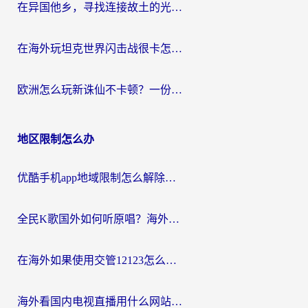
在异国他乡，寻找连接故土的光明大陆免费加速器
在海外玩坦克世界闪击战很卡怎么办？老玩家亲测有效的加速器选择指南
欧洲怎么玩新诛仙不卡顿？一份给海外游子的国服游戏畅玩指南
地区限制怎么办
优酷手机app地域限制怎么解除？海外党亲测有效的追剧方案
全民K歌国外如何听原唱？海外党亲测有效的回国加速器选择指南
在海外如果使用交管12123怎么处理？留学生亲测有效的回国加速方案
海外看国内电视直播用什么网站比较好？一篇解决你所有追剧难题的实用指南