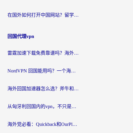
在国外如何打开中国网站？留学生与海外华人的无缝访问指南
回国代理vpn
雷霆加速下载免费靠谱吗？海外党选回国加速器的避坑指南（附热门工具对比）
NordVPN 回国能用吗？一个海外用户必须面对的真实困境
海外回国加速器怎么选？斧牛和海龟哪个好？一篇帮你避开坑的实用指南
从匈牙利回国内的vpn，不只是为了刷剧那么简单
海外党必看：Quickback和OurPlay好用吗？3分钟选对回国加速器，无缝刷剧玩游戏