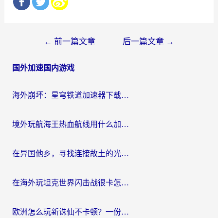
文
←
前一篇文章
后一篇文章
→
章
国外加速国内游戏
导
航
海外崩坏：星穹铁道加速器下载安装：一份给游子的终极网络指南
境外玩航海王热血航线用什么加速器？2026海外玩家实测最优方案（附欧洲问道堡垒前线加速技巧）
在异国他乡，寻找连接故土的光明大陆免费加速器
在海外玩坦克世界闪击战很卡怎么办？老玩家亲测有效的加速器选择指南
欧洲怎么玩新诛仙不卡顿？一份给海外游子的国服游戏畅玩指南