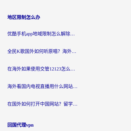
地区限制怎么办
优酷手机app地域限制怎么解除？海外党亲测有效的追剧方案
全民K歌国外如何听原唱？海外党亲测有效的回国加速器选择指南
在海外如果使用交管12123怎么处理？留学生亲测有效的回国加速方案
海外看国内电视直播用什么网站比较好？一篇解决你所有追剧难题的实用指南
在国外如何打开中国网站？留学生与海外华人的无缝访问指南
回国代理vpn