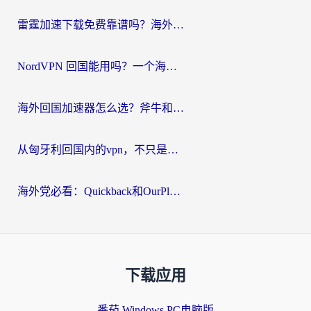
雷霆加速下载免费靠谱吗？海外党选回国加速器的避坑指南（附热门工具对比）
NordVPN 回国能用吗？一个海外用户必须面对的真实困境
海外回国加速器怎么选？斧牛和海龟哪个好？一篇帮你避开坑的实用指南
从匈牙利回国内的vpn，不只是为了刷剧那么简单
海外党必看：Quickback和OurPlay好用吗？3分钟选对回国加速器，无缝刷剧玩游戏
下载应用
番茄 Windows PC电脑版