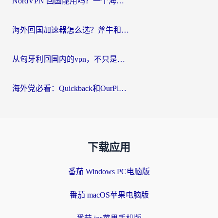
NordVPN 回国能用吗？一个海外用户必须面对的真实困境
海外回国加速器怎么选？斧牛和海龟哪个好？一篇帮你避开坑的实用指南
从匈牙利回国内的vpn，不只是为了刷剧那么简单
海外党必看：Quickback和OurPlay好用吗？3分钟选对回国加速器，无缝刷剧玩游戏
下载应用
番茄 Windows PC电脑版
番茄 macOS苹果电脑版