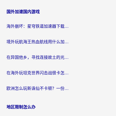
章
国外加速国内游戏
导
航
海外崩坏：星穹铁道加速器下载安装：一份给游子的终极网络指南
境外玩航海王热血航线用什么加速器？2026海外玩家实测最优方案（附欧洲问道堡垒前线加速技巧）
在异国他乡，寻找连接故土的光明大陆免费加速器
在海外玩坦克世界闪击战很卡怎么办？老玩家亲测有效的加速器选择指南
欧洲怎么玩新诛仙不卡顿？一份给海外游子的国服游戏畅玩指南
地区限制怎么办