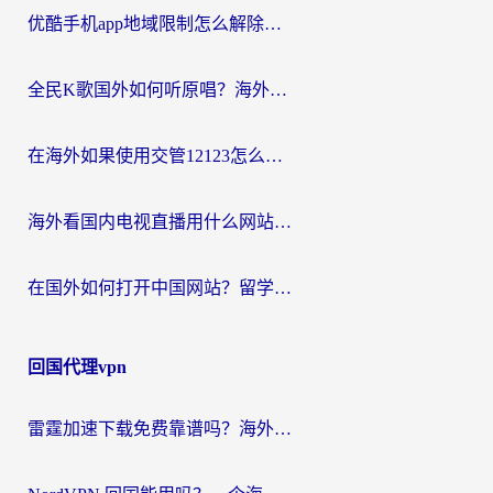
优酷手机app地域限制怎么解除？海外党亲测有效的追剧方案
全民K歌国外如何听原唱？海外党亲测有效的回国加速器选择指南
在海外如果使用交管12123怎么处理？留学生亲测有效的回国加速方案
海外看国内电视直播用什么网站比较好？一篇解决你所有追剧难题的实用指南
在国外如何打开中国网站？留学生与海外华人的无缝访问指南
回国代理vpn
雷霆加速下载免费靠谱吗？海外党选回国加速器的避坑指南（附热门工具对比）