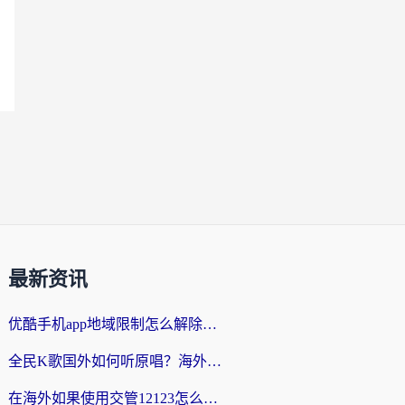
最新资讯
优酷手机app地域限制怎么解除？海外党亲测有效的追剧方案
全民K歌国外如何听原唱？海外党亲测有效的回国加速器选择指南
在海外如果使用交管12123怎么处理？留学生亲测有效的回国加速方案