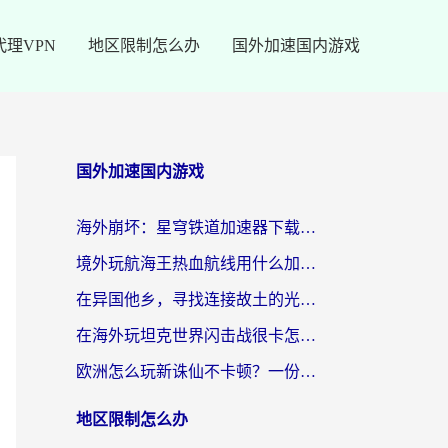
代理VPN
地区限制怎么办
国外加速国内游戏
国外加速国内游戏
海外崩坏：星穹铁道加速器下载安装：一份给游子的终极网络指南
境外玩航海王热血航线用什么加速器？2026海外玩家实测最优方案（附欧洲问道堡垒前线加速技巧）
在异国他乡，寻找连接故土的光明大陆免费加速器
在海外玩坦克世界闪击战很卡怎么办？老玩家亲测有效的加速器选择指南
欧洲怎么玩新诛仙不卡顿？一份给海外游子的国服游戏畅玩指南
地区限制怎么办