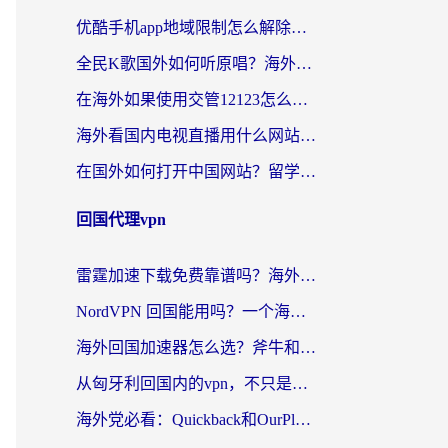
优酷手机app地域限制怎么解除？海外党亲测有效的追剧方案
全民K歌国外如何听原唱？海外党亲测有效的回国加速器选择指南
在海外如果使用交管12123怎么处理？留学生亲测有效的回国加速方案
海外看国内电视直播用什么网站比较好？一篇解决你所有追剧难题的实用指南
在国外如何打开中国网站？留学生与海外华人的无缝访问指南
回国代理vpn
雷霆加速下载免费靠谱吗？海外党选回国加速器的避坑指南（附热门工具对比）
NordVPN 回国能用吗？一个海外用户必须面对的真实困境
海外回国加速器怎么选？斧牛和海龟哪个好？一篇帮你避开坑的实用指南
从匈牙利回国内的vpn，不只是为了刷剧那么简单
海外党必看：Quickback和OurPlay好用吗？3分钟选对回国加速器，无缝刷剧玩游戏