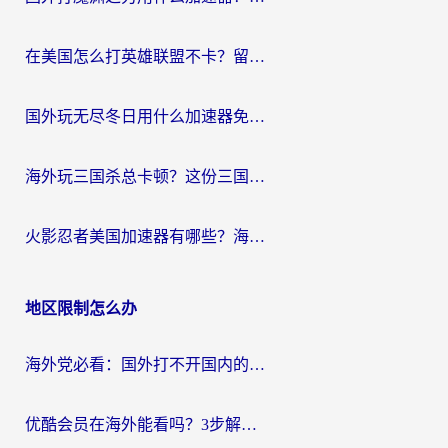
在美国怎么打英雄联盟不卡？留学生亲测的国服游戏加速全攻略
国外玩无尽冬日用什么加速器免费？海外党国服游戏加速避坑指南
海外玩三国杀总卡顿？这份三国杀游戏加速器指南帮你告别延迟烦恼
火影忍者美国加速器有哪些？海外党亲测的国服游戏加速全攻略（含菲律宾玩三国之刃守望黎明技巧）
地区限制怎么办
海外党必看：国外打不开国内的app怎么办？3步解决你的乡愁
优酷会员在海外能看吗？3步解决海外追剧难题，附实测好用加速器推荐