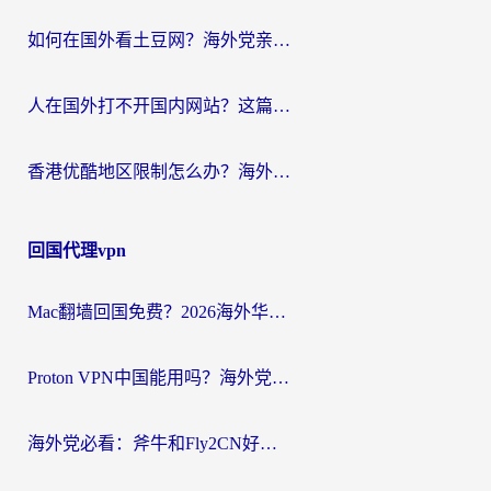
如何在国外看土豆网？海外党亲测有效的追剧加速器选择指南
人在国外打不开国内网站？这篇攻略帮你无缝解锁国内资源（附交管12123使用技巧）
香港优酷地区限制怎么办？海外党亲测有效的追剧解决方案
回国代理vpn
Mac翻墙回国免费？2026海外华人亲测：从CCTV5直播到国内APP，这样选加速器才靠谱
Proton VPN中国能用吗？海外党选回国加速器的避坑指南（附番茄加速器实测）
海外党必看：斧牛和Fly2CN好用吗？3招教你选对回国加速器（附免费试用攻略）