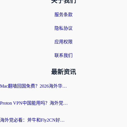
关于我们
服务条款
隐私协议
应用权限
联系我们
最新资讯
Mac翻墙回国免费？2026海外华人亲测：从CCTV5直播到国内APP，这样选加速器才靠谱
Proton VPN中国能用吗？海外党选回国加速器的避坑指南（附番茄加速器实测）
海外党必看：斧牛和Fly2CN好用吗？3招教你选对回国加速器（附免费试用攻略）