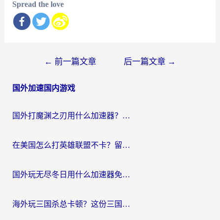
Spread the love
文
←
前一篇文章
后一篇文章
→
章
国外加速国内游戏
导
航
国外打魔渊之刃用什么加速器？2026海外玩家国服游戏加速全攻略（附闪耀暖暖&复苏的魔女避坑指南）
在美国怎么打英雄联盟不卡？留学生亲测的国服游戏加速全攻略
国外玩无尽冬日用什么加速器免费？海外党国服游戏加速避坑指南
海外玩三国杀总卡顿？这份三国杀游戏加速器指南帮你告别延迟烦恼