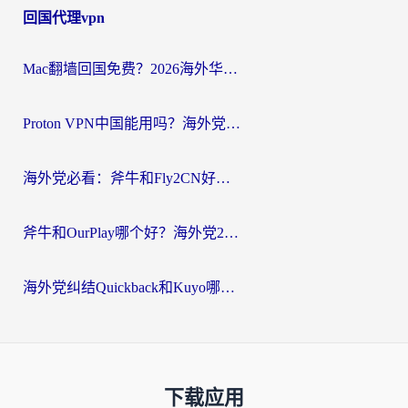
回国代理vpn
Mac翻墙回国免费？2026海外华人亲测：从CCTV5直播到国内APP，这样选加速器才靠谱
Proton VPN中国能用吗？海外党选回国加速器的避坑指南（附番茄加速器实测）
海外党必看：斧牛和Fly2CN好用吗？3招教你选对回国加速器（附免费试用攻略）
斧牛和OurPlay哪个好？海外党2026亲测：选对加速器，国内资源秒加载
海外党纠结Quickback和Kuyo哪个好？选对回国加速器才能无缝刷国内资源
下载应用