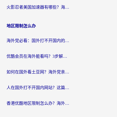
火影忍者美国加速器有哪些？海外党亲测的国服游戏加速全攻略（含菲律宾玩三国之刃守望黎明技巧）
地区限制怎么办
海外党必看：国外打不开国内的app怎么办？3步解决你的乡愁
优酷会员在海外能看吗？3步解决海外追剧难题，附实测好用加速器推荐
如何在国外看土豆网？海外党亲测有效的追剧加速器选择指南
人在国外打不开国内网站？这篇攻略帮你无缝解锁国内资源（附交管12123使用技巧）
香港优酷地区限制怎么办？海外党亲测有效的追剧解决方案