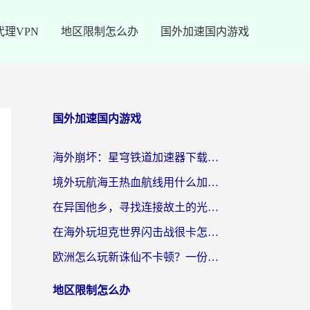
代理VPN
地区限制怎么办
国外加速国内游戏
国外加速国内游戏
海外崩坏：星穹铁道加速器下载安装：一份给游子的终极网络指南
境外玩航海王热血航线用什么加速器？2026海外玩家实测最优方案（附欧洲问道堡垒前线加速技巧）
在异国他乡，寻找连接故土的光明大陆免费加速器
在海外玩坦克世界闪击战很卡怎么办？老玩家亲测有效的加速器选择指南
欧洲怎么玩新诛仙不卡顿？一份给海外游子的国服游戏畅玩指南
地区限制怎么办