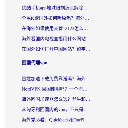
优酷手机app地域限制怎么解除？海外党亲测有效的追剧方案
全民K歌国外如何听原唱？海外党亲测有效的回国加速器选择指南
在海外如果使用交管12123怎么处理？留学生亲测有效的回国加速方案
海外看国内电视直播用什么网站比较好？一篇解决你所有追剧难题的实用指南
在国外如何打开中国网站？留学生与海外华人的无缝访问指南
回国代理vpn
雷霆加速下载免费靠谱吗？海外党选回国加速器的避坑指南（附热门工具对比）
NordVPN 回国能用吗？一个海外用户必须面对的真实困境
海外回国加速器怎么选？斧牛和海龟哪个好？一篇帮你避开坑的实用指南
从匈牙利回国内的vpn，不只是为了刷剧那么简单
海外党必看：Quickback和OurPlay好用吗？3分钟选对回国加速器，无缝刷剧玩游戏