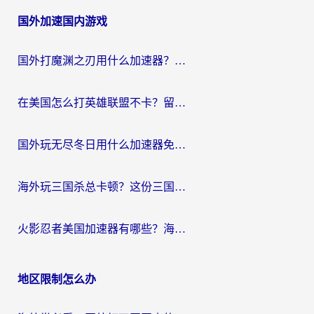
章
国外加速国内游戏
导
航
国外打魔渊之刃用什么加速器？2026海外玩家国服游戏加速全攻略（附闪耀暖暖&复苏的魔女避坑指南）
在美国怎么打英雄联盟不卡？留学生亲测的国服游戏加速全攻略
国外玩无尽冬日用什么加速器免费？海外党国服游戏加速避坑指南
海外玩三国杀总卡顿？这份三国杀游戏加速器指南帮你告别延迟烦恼
火影忍者美国加速器有哪些？海外党亲测的国服游戏加速全攻略（含菲律宾玩三国之刃守望黎明技巧）
地区限制怎么办