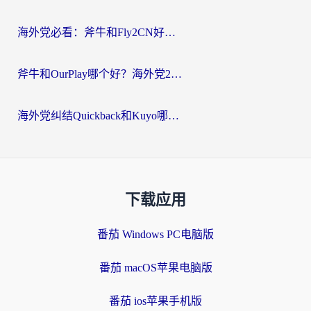
海外党必看：斧牛和Fly2CN好用吗？3招教你选对回国加速器（附免费试用攻略）
斧牛和OurPlay哪个好？海外党2026亲测：选对加速器，国内资源秒加载
海外党纠结Quickback和Kuyo哪个好？选对回国加速器才能无缝刷国内资源
下载应用
番茄 Windows PC电脑版
番茄 macOS苹果电脑版
番茄 ios苹果手机版