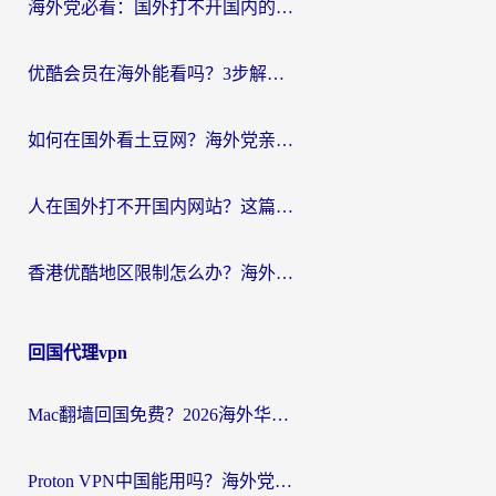
海外党必看：国外打不开国内的app怎么办？3步解决你的乡愁
优酷会员在海外能看吗？3步解决海外追剧难题，附实测好用加速器推荐
如何在国外看土豆网？海外党亲测有效的追剧加速器选择指南
人在国外打不开国内网站？这篇攻略帮你无缝解锁国内资源（附交管12123使用技巧）
香港优酷地区限制怎么办？海外党亲测有效的追剧解决方案
回国代理vpn
Mac翻墙回国免费？2026海外华人亲测：从CCTV5直播到国内APP，这样选加速器才靠谱
Proton VPN中国能用吗？海外党选回国加速器的避坑指南（附番茄加速器实测）