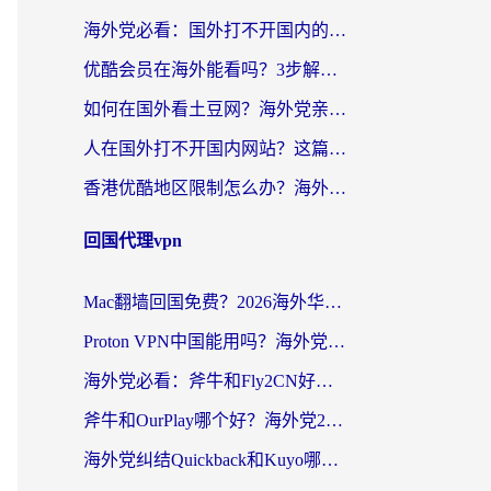
海外党必看：国外打不开国内的app怎么办？3步解决你的乡愁
优酷会员在海外能看吗？3步解决海外追剧难题，附实测好用加速器推荐
如何在国外看土豆网？海外党亲测有效的追剧加速器选择指南
人在国外打不开国内网站？这篇攻略帮你无缝解锁国内资源（附交管12123使用技巧）
香港优酷地区限制怎么办？海外党亲测有效的追剧解决方案
回国代理vpn
Mac翻墙回国免费？2026海外华人亲测：从CCTV5直播到国内APP，这样选加速器才靠谱
Proton VPN中国能用吗？海外党选回国加速器的避坑指南（附番茄加速器实测）
海外党必看：斧牛和Fly2CN好用吗？3招教你选对回国加速器（附免费试用攻略）
斧牛和OurPlay哪个好？海外党2026亲测：选对加速器，国内资源秒加载
海外党纠结Quickback和Kuyo哪个好？选对回国加速器才能无缝刷国内资源