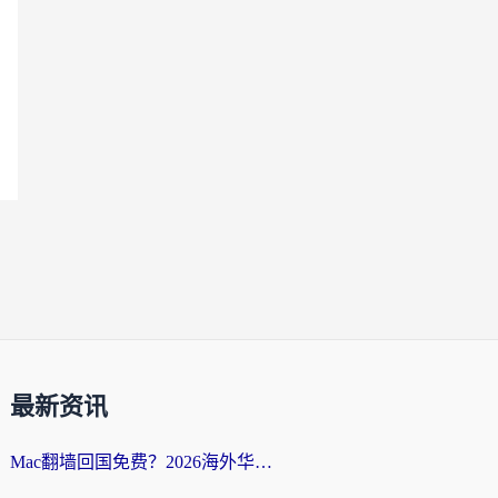
最新资讯
Mac翻墙回国免费？2026海外华人亲测：从CCTV5直播到国内APP，这样选加速器才靠谱