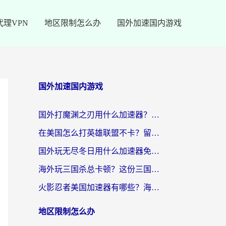
代理VPN
地区限制怎么办
国外加速国内游戏
国外加速国内游戏
国外打魔渊之刃用什么加速器？2026海外玩家国服游戏加速全攻略（附闪耀暖暖&复苏的魔女避坑指南）
在美国怎么打英雄联盟不卡？留学生亲测的国服游戏加速全攻略
国外玩无尽冬日用什么加速器免费？海外党国服游戏加速避坑指南
海外玩三国杀总卡顿？这份三国杀游戏加速器指南帮你告别延迟烦恼
火影忍者美国加速器有哪些？海外党亲测的国服游戏加速全攻略（含菲律宾玩三国之刃守望黎明技巧）
地区限制怎么办