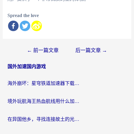
Spread the love
文
←
前一篇文章
后一篇文章
→
章
国外加速国内游戏
导
航
海外崩坏：星穹铁道加速器下载安装：一份给游子的终极网络指南
境外玩航海王热血航线用什么加速器？2026海外玩家实测最优方案（附欧洲问道堡垒前线加速技巧）
在异国他乡，寻找连接故土的光明大陆免费加速器