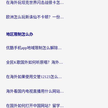
在海外玩坦克世界闪击战很卡怎么办？老玩家亲测有效的加速器选择指南
欧洲怎么玩新诛仙不卡顿？一份给海外游子的国服游戏畅玩指南
地区限制怎么办
优酷手机app地域限制怎么解除？海外党亲测有效的追剧方案
全民K歌国外如何听原唱？海外党亲测有效的回国加速器选择指南
在海外如果使用交管12123怎么处理？留学生亲测有效的回国加速方案
海外看国内电视直播用什么网站比较好？一篇解决你所有追剧难题的实用指南
在国外如何打开中国网站？留学生与海外华人的无缝访问指南