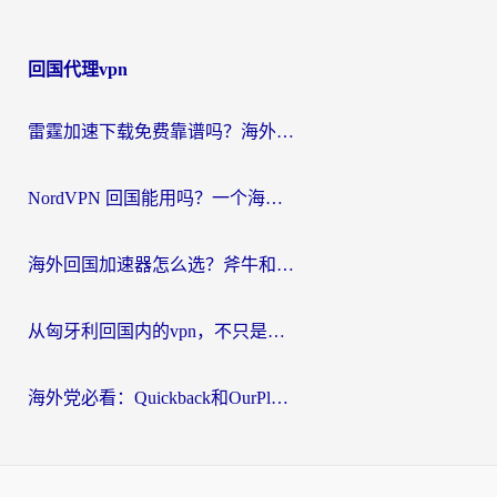
回国代理vpn
雷霆加速下载免费靠谱吗？海外党选回国加速器的避坑指南（附热门工具对比）
NordVPN 回国能用吗？一个海外用户必须面对的真实困境
海外回国加速器怎么选？斧牛和海龟哪个好？一篇帮你避开坑的实用指南
从匈牙利回国内的vpn，不只是为了刷剧那么简单
海外党必看：Quickback和OurPlay好用吗？3分钟选对回国加速器，无缝刷剧玩游戏