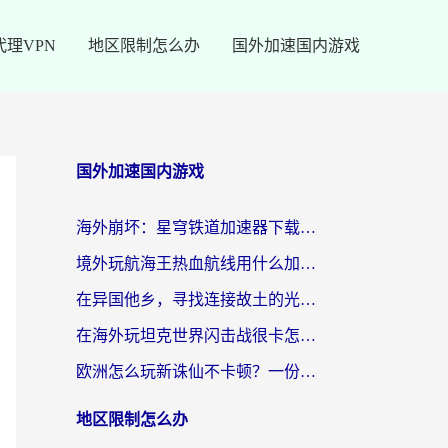
代理VPN
地区限制怎么办
国外加速国内游戏
国外加速国内游戏
海外崩坏：星穹铁道加速器下载安装：一份给游子的终极网络指南
境外玩航海王热血航线用什么加速器？2026海外玩家实测最优方案（附欧洲问道堡垒前线加速技巧）
在异国他乡，寻找连接故土的光明大陆免费加速器
在海外玩坦克世界闪击战很卡怎么办？老玩家亲测有效的加速器选择指南
欧洲怎么玩新诛仙不卡顿？一份给海外游子的国服游戏畅玩指南
地区限制怎么办