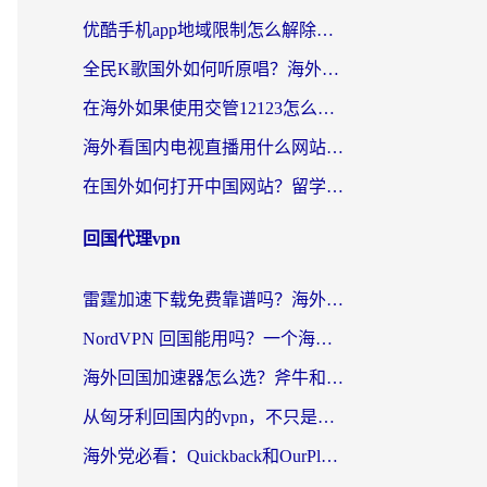
优酷手机app地域限制怎么解除？海外党亲测有效的追剧方案
全民K歌国外如何听原唱？海外党亲测有效的回国加速器选择指南
在海外如果使用交管12123怎么处理？留学生亲测有效的回国加速方案
海外看国内电视直播用什么网站比较好？一篇解决你所有追剧难题的实用指南
在国外如何打开中国网站？留学生与海外华人的无缝访问指南
回国代理vpn
雷霆加速下载免费靠谱吗？海外党选回国加速器的避坑指南（附热门工具对比）
NordVPN 回国能用吗？一个海外用户必须面对的真实困境
海外回国加速器怎么选？斧牛和海龟哪个好？一篇帮你避开坑的实用指南
从匈牙利回国内的vpn，不只是为了刷剧那么简单
海外党必看：Quickback和OurPlay好用吗？3分钟选对回国加速器，无缝刷剧玩游戏