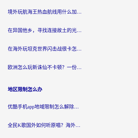
境外玩航海王热血航线用什么加速器？2026海外玩家实测最优方案（附欧洲问道堡垒前线加速技巧）
在异国他乡，寻找连接故土的光明大陆免费加速器
在海外玩坦克世界闪击战很卡怎么办？老玩家亲测有效的加速器选择指南
欧洲怎么玩新诛仙不卡顿？一份给海外游子的国服游戏畅玩指南
地区限制怎么办
优酷手机app地域限制怎么解除？海外党亲测有效的追剧方案
全民K歌国外如何听原唱？海外党亲测有效的回国加速器选择指南