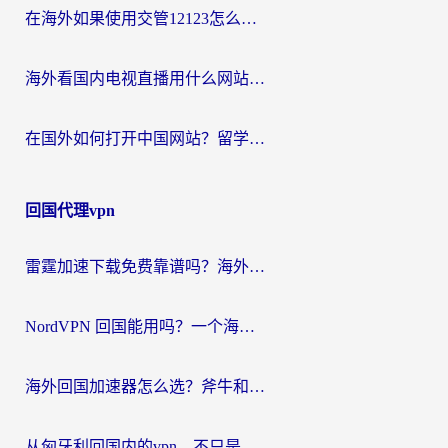
在海外如果使用交管12123怎么处理？留学生亲测有效的回国加速方案
海外看国内电视直播用什么网站比较好？一篇解决你所有追剧难题的实用指南
在国外如何打开中国网站？留学生与海外华人的无缝访问指南
回国代理vpn
雷霆加速下载免费靠谱吗？海外党选回国加速器的避坑指南（附热门工具对比）
NordVPN 回国能用吗？一个海外用户必须面对的真实困境
海外回国加速器怎么选？斧牛和海龟哪个好？一篇帮你避开坑的实用指南
从匈牙利回国内的vpn，不只是为了刷剧那么简单