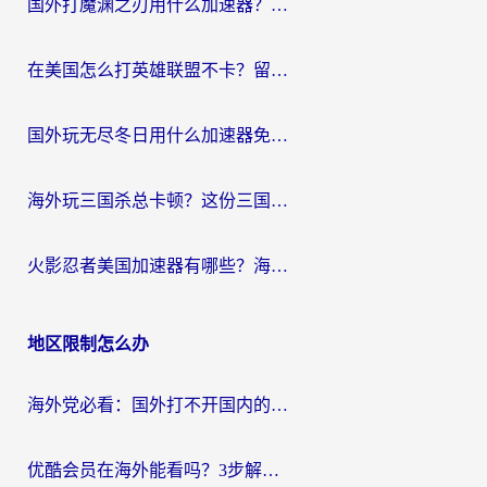
国外打魔渊之刃用什么加速器？2026海外玩家国服游戏加速全攻略（附闪耀暖暖&复苏的魔女避坑指南）
在美国怎么打英雄联盟不卡？留学生亲测的国服游戏加速全攻略
国外玩无尽冬日用什么加速器免费？海外党国服游戏加速避坑指南
海外玩三国杀总卡顿？这份三国杀游戏加速器指南帮你告别延迟烦恼
火影忍者美国加速器有哪些？海外党亲测的国服游戏加速全攻略（含菲律宾玩三国之刃守望黎明技巧）
地区限制怎么办
海外党必看：国外打不开国内的app怎么办？3步解决你的乡愁
优酷会员在海外能看吗？3步解决海外追剧难题，附实测好用加速器推荐