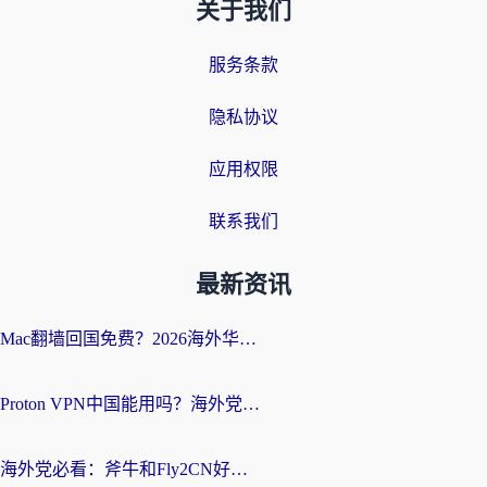
关于我们
服务条款
隐私协议
应用权限
联系我们
最新资讯
Mac翻墙回国免费？2026海外华人亲测：从CCTV5直播到国内APP，这样选加速器才靠谱
Proton VPN中国能用吗？海外党选回国加速器的避坑指南（附番茄加速器实测）
海外党必看：斧牛和Fly2CN好用吗？3招教你选对回国加速器（附免费试用攻略）