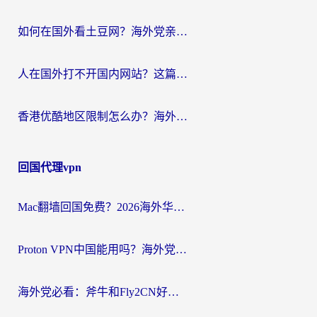
如何在国外看土豆网？海外党亲测有效的追剧加速器选择指南
人在国外打不开国内网站？这篇攻略帮你无缝解锁国内资源（附交管12123使用技巧）
香港优酷地区限制怎么办？海外党亲测有效的追剧解决方案
回国代理vpn
Mac翻墙回国免费？2026海外华人亲测：从CCTV5直播到国内APP，这样选加速器才靠谱
Proton VPN中国能用吗？海外党选回国加速器的避坑指南（附番茄加速器实测）
海外党必看：斧牛和Fly2CN好用吗？3招教你选对回国加速器（附免费试用攻略）