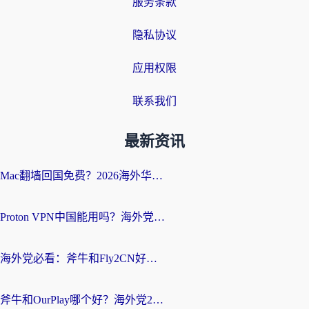
服务条款
隐私协议
应用权限
联系我们
最新资讯
Mac翻墙回国免费？2026海外华人亲测：从CCTV5直播到国内APP，这样选加速器才靠谱
Proton VPN中国能用吗？海外党选回国加速器的避坑指南（附番茄加速器实测）
海外党必看：斧牛和Fly2CN好用吗？3招教你选对回国加速器（附免费试用攻略）
斧牛和OurPlay哪个好？海外党2026亲测：选对加速器，国内资源秒加载