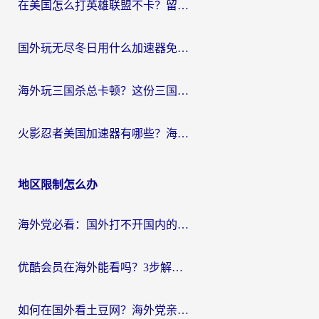
在美国怎么打英雄联盟不卡？留学生亲测的国服游戏加速全攻略
国外玩无尽冬日用什么加速器免费？海外党国服游戏加速避坑指南
海外玩三国杀总卡顿？这份三国杀游戏加速器指南帮你告别延迟烦恼
火影忍者美国加速器有哪些？海外党亲测的国服游戏加速全攻略（含菲律宾玩三国之刃守望黎明技巧）
地区限制怎么办
海外党必看：国外打不开国内的app怎么办？3步解决你的乡愁
优酷会员在海外能看吗？3步解决海外追剧难题，附实测好用加速器推荐
如何在国外看土豆网？海外党亲测有效的追剧加速器选择指南