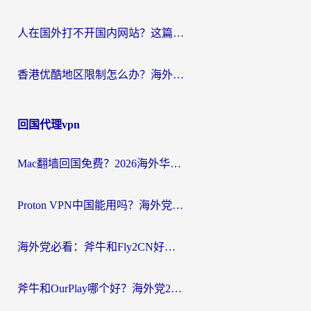
人在国外打不开国内网站？这篇攻略帮你无缝解锁国内资源（附交管12123使用技巧）
香港优酷地区限制怎么办？海外党亲测有效的追剧解决方案
回国代理vpn
Mac翻墙回国免费？2026海外华人亲测：从CCTV5直播到国内APP，这样选加速器才靠谱
Proton VPN中国能用吗？海外党选回国加速器的避坑指南（附番茄加速器实测）
海外党必看：斧牛和Fly2CN好用吗？3招教你选对回国加速器（附免费试用攻略）
斧牛和OurPlay哪个好？海外党2026亲测：选对加速器，国内资源秒加载