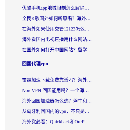
优酷手机app地域限制怎么解除？海外党亲测有效的追剧方案
全民K歌国外如何听原唱？海外党亲测有效的回国加速器选择指南
在海外如果使用交管12123怎么处理？留学生亲测有效的回国加速方案
海外看国内电视直播用什么网站比较好？一篇解决你所有追剧难题的实用指南
在国外如何打开中国网站？留学生与海外华人的无缝访问指南
回国代理vpn
雷霆加速下载免费靠谱吗？海外党选回国加速器的避坑指南（附热门工具对比）
NordVPN 回国能用吗？一个海外用户必须面对的真实困境
海外回国加速器怎么选？斧牛和海龟哪个好？一篇帮你避开坑的实用指南
从匈牙利回国内的vpn，不只是为了刷剧那么简单
海外党必看：Quickback和OurPlay好用吗？3分钟选对回国加速器，无缝刷剧玩游戏