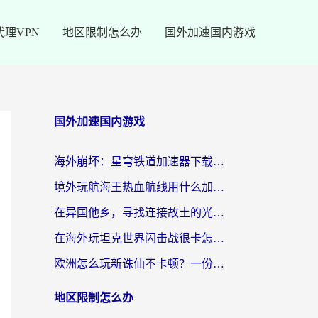
代理VPN
地区限制怎么办
国外加速国内游戏
国外加速国内游戏
海外崩坏：星穹铁道加速器下载安装：一份给游子的终极网络指南
境外玩航海王热血航线用什么加速器？2026海外玩家实测最优方案（附欧洲问道堡垒前线加速技巧）
在异国他乡，寻找连接故土的光明大陆免费加速器
在海外玩坦克世界闪击战很卡怎么办？老玩家亲测有效的加速器选择指南
欧洲怎么玩新诛仙不卡顿？一份给海外游子的国服游戏畅玩指南
地区限制怎么办