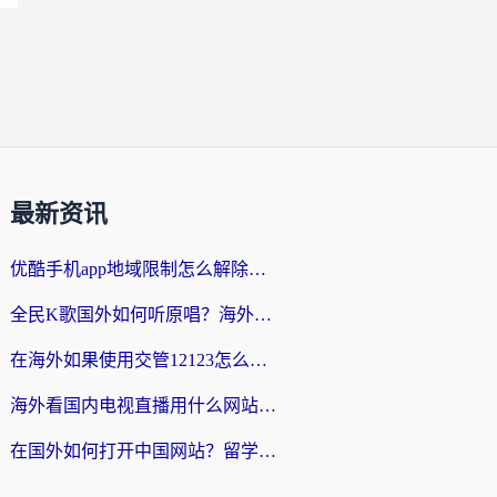
最新资讯
优酷手机app地域限制怎么解除？海外党亲测有效的追剧方案
全民K歌国外如何听原唱？海外党亲测有效的回国加速器选择指南
在海外如果使用交管12123怎么处理？留学生亲测有效的回国加速方案
海外看国内电视直播用什么网站比较好？一篇解决你所有追剧难题的实用指南
在国外如何打开中国网站？留学生与海外华人的无缝访问指南